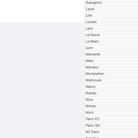
Gueugnon
Laval
Lille
Lorient
Lens
Le Havre
Le Mans
Lyon
Marseille
Metz
Monaco
Montpellier
Mulhouse
Nancy
Nantes
Nice
Nimes
Niort
Paris-FC
Paris-SG
RC Paris