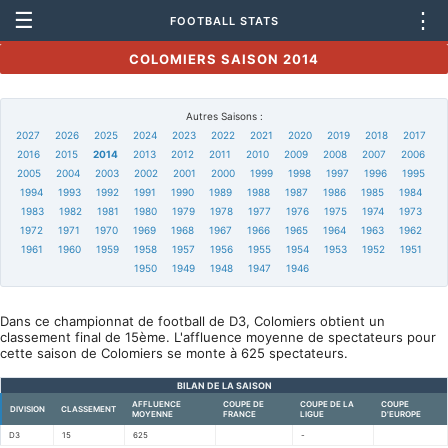
☰
⋮
FOOTBALL STATS
COLOMIERS SAISON 2014
Autres Saisons :
2027
2026
2025
2024
2023
2022
2021
2020
2019
2018
2017
2016
2015
2014
2013
2012
2011
2010
2009
2008
2007
2006
2005
2004
2003
2002
2001
2000
1999
1998
1997
1996
1995
1994
1993
1992
1991
1990
1989
1988
1987
1986
1985
1984
1983
1982
1981
1980
1979
1978
1977
1976
1975
1974
1973
1972
1971
1970
1969
1968
1967
1966
1965
1964
1963
1962
1961
1960
1959
1958
1957
1956
1955
1954
1953
1952
1951
1950
1949
1948
1947
1946
Dans ce championnat de football de D3, Colomiers obtient un
classement final de 15ème. L'affluence moyenne de spectateurs pour
cette saison de Colomiers se monte à 625 spectateurs.
BILAN DE LA SAISON
AFFLUENCE
COUPE DE
COUPE DE LA
COUPE
DIVISION
CLASSEMENT
MOYENNE
FRANCE
LIGUE
D'EUROPE
D3
15
625
-