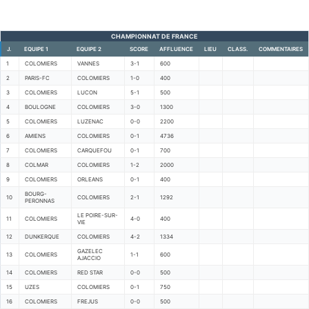
CHAMPIONNAT DE FRANCE
J.
EQUIPE 1
EQUIPE 2
SCORE
AFFLUENCE
LIEU
CLASS.
COMMENTAIRES
1
COLOMIERS
VANNES
3-1
600
2
PARIS-FC
COLOMIERS
1-0
400
3
COLOMIERS
LUCON
5-1
500
4
BOULOGNE
COLOMIERS
3-0
1300
5
COLOMIERS
LUZENAC
0-0
2200
6
AMIENS
COLOMIERS
0-1
4736
7
COLOMIERS
CARQUEFOU
0-1
700
8
COLMAR
COLOMIERS
1-2
2000
9
COLOMIERS
ORLEANS
0-1
400
BOURG-
10
COLOMIERS
2-1
1292
PERONNAS
LE POIRE-SUR-
11
COLOMIERS
4-0
400
VIE
12
DUNKERQUE
COLOMIERS
4-2
1334
GAZELEC
13
COLOMIERS
1-1
600
AJACCIO
14
COLOMIERS
RED STAR
0-0
500
15
UZES
COLOMIERS
0-1
750
16
COLOMIERS
FREJUS
0-0
500