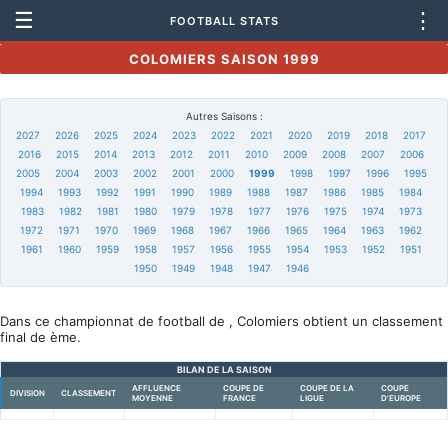
☰
⋮
FOOTBALL STATS
COLOMIERS SAISON 1999
Autres Saisons :
2027
2026
2025
2024
2023
2022
2021
2020
2019
2018
2017
2016
2015
2014
2013
2012
2011
2010
2009
2008
2007
2006
2005
2004
2003
2002
2001
2000
1999
1998
1997
1996
1995
1994
1993
1992
1991
1990
1989
1988
1987
1986
1985
1984
1983
1982
1981
1980
1979
1978
1977
1976
1975
1974
1973
1972
1971
1970
1969
1968
1967
1966
1965
1964
1963
1962
1961
1960
1959
1958
1957
1956
1955
1954
1953
1952
1951
1950
1949
1948
1947
1946
Dans ce championnat de football de , Colomiers obtient un classement
final de ème.
BILAN DE LA SAISON
AFFLUENCE
COUPE DE
COUPE DE LA
COUPE
DIVISION
CLASSEMENT
MOYENNE
FRANCE
LIGUE
D'EUROPE