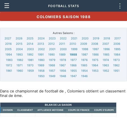
☰
⋮
FOOTBALL STATS
COLOMIERS SAISON 1988
Autres Saisons :
2027
2026
2025
2024
2023
2022
2021
2020
2019
2018
2017
2016
2015
2014
2013
2012
2011
2010
2009
2008
2007
2006
2005
2004
2003
2002
2001
2000
1999
1998
1997
1996
1995
1994
1993
1992
1991
1990
1989
1988
1987
1986
1985
1984
1983
1982
1981
1980
1979
1978
1977
1976
1975
1974
1973
1972
1971
1970
1969
1968
1967
1966
1965
1964
1963
1962
1961
1960
1959
1958
1957
1956
1955
1954
1953
1952
1951
1950
1949
1948
1947
1946
Dans ce championnat de football de , Colomiers obtient un classement
final de ème.
BILAN DE LA SAISON
DIVISION
CLASSEMENT
AFFLUENCE MOYENNE
COUPE DE FRANCE
COUPE D'EUROPE