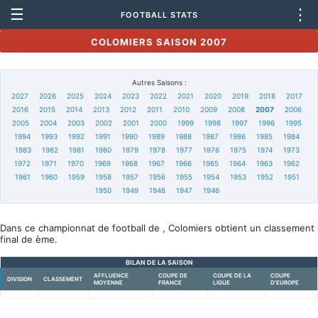
☰
⋮
FOOTBALL STATS
COLOMIERS SAISON 2007
Autres Saisons :
2027
2026
2025
2024
2023
2022
2021
2020
2019
2018
2017
2016
2015
2014
2013
2012
2011
2010
2009
2008
2007
2006
2005
2004
2003
2002
2001
2000
1999
1998
1997
1996
1995
1994
1993
1992
1991
1990
1989
1988
1987
1986
1985
1984
1983
1982
1981
1980
1979
1978
1977
1976
1975
1974
1973
1972
1971
1970
1969
1968
1967
1966
1965
1964
1963
1962
1961
1960
1959
1958
1957
1956
1955
1954
1953
1952
1951
1950
1949
1948
1947
1946
Dans ce championnat de football de , Colomiers obtient un classement
final de ème.
BILAN DE LA SAISON
AFFLUENCE
COUPE DE
COUPE DE LA
COUPE
DIVISION
CLASSEMENT
MOYENNE
FRANCE
LIGUE
D'EUROPE