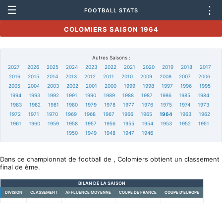
☰
⋮
FOOTBALL STATS
COLOMIERS SAISON 1964
Autres Saisons :
2027
2026
2025
2024
2023
2022
2021
2020
2019
2018
2017
2016
2015
2014
2013
2012
2011
2010
2009
2008
2007
2006
2005
2004
2003
2002
2001
2000
1999
1998
1997
1996
1995
1994
1993
1992
1991
1990
1989
1988
1987
1986
1985
1984
1983
1982
1981
1980
1979
1978
1977
1976
1975
1974
1973
1972
1971
1970
1969
1968
1967
1966
1965
1964
1963
1962
1961
1960
1959
1958
1957
1956
1955
1954
1953
1952
1951
1950
1949
1948
1947
1946
Dans ce championnat de football de , Colomiers obtient un classement
final de ème.
BILAN DE LA SAISON
DIVISION
CLASSEMENT
AFFLUENCE MOYENNE
COUPE DE FRANCE
COUPE D'EUROPE