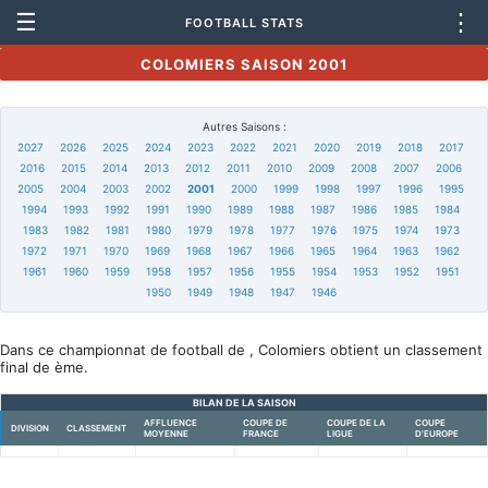
☰
⋮
FOOTBALL STATS
COLOMIERS SAISON 2001
Autres Saisons :
2027
2026
2025
2024
2023
2022
2021
2020
2019
2018
2017
2016
2015
2014
2013
2012
2011
2010
2009
2008
2007
2006
2005
2004
2003
2002
2001
2000
1999
1998
1997
1996
1995
1994
1993
1992
1991
1990
1989
1988
1987
1986
1985
1984
1983
1982
1981
1980
1979
1978
1977
1976
1975
1974
1973
1972
1971
1970
1969
1968
1967
1966
1965
1964
1963
1962
1961
1960
1959
1958
1957
1956
1955
1954
1953
1952
1951
1950
1949
1948
1947
1946
Dans ce championnat de football de , Colomiers obtient un classement
final de ème.
BILAN DE LA SAISON
AFFLUENCE
COUPE DE
COUPE DE LA
COUPE
DIVISION
CLASSEMENT
MOYENNE
FRANCE
LIGUE
D'EUROPE