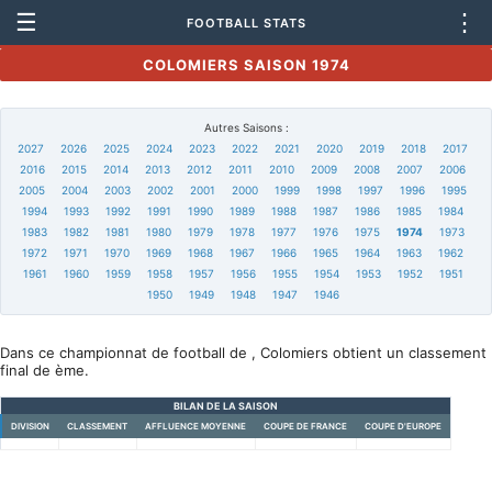
☰
⋮
FOOTBALL STATS
COLOMIERS SAISON 1974
Autres Saisons :
2027
2026
2025
2024
2023
2022
2021
2020
2019
2018
2017
2016
2015
2014
2013
2012
2011
2010
2009
2008
2007
2006
2005
2004
2003
2002
2001
2000
1999
1998
1997
1996
1995
1994
1993
1992
1991
1990
1989
1988
1987
1986
1985
1984
1983
1982
1981
1980
1979
1978
1977
1976
1975
1974
1973
1972
1971
1970
1969
1968
1967
1966
1965
1964
1963
1962
1961
1960
1959
1958
1957
1956
1955
1954
1953
1952
1951
1950
1949
1948
1947
1946
Dans ce championnat de football de , Colomiers obtient un classement
final de ème.
BILAN DE LA SAISON
DIVISION
CLASSEMENT
AFFLUENCE MOYENNE
COUPE DE FRANCE
COUPE D'EUROPE