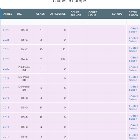
coupes d'europe.
COUPE
COUPE
DÉTAIL
ANNEE
DIV.
CLASS.
AFFLUENCE
EUROPE
FRANCE
LIGUE
SAISON
>Détail
2026
D5-D
1
0
Saison
>Détail
2025
D5-G
2
0
Saison
>Détail
2024
D4-C
10
152
Saison
>Détail
2023
D4-A
2
297
Saison
D5-Paris-
>Détail
2022
1
0
IDF
Saison
D5-Paris-
>Détail
2021
1
0
IDF
Saison
D5-Paris-
>Détail
2020
5
0
IDF
Saison
>Détail
2019
D5-G
4
0
Saison
>Détail
2018
D5-G
11
0
Saison
>Détail
2013
D5-B
12
0
Saison
>Détail
2012
D5-B
4
0
Saison
>Détail
2011
D5-B
3
0
Saison