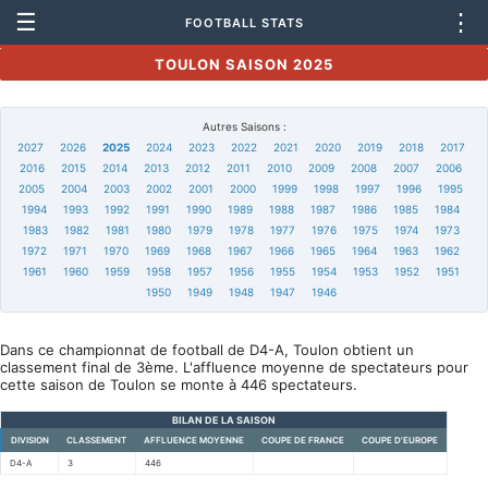
☰
⋮
FOOTBALL STATS
TOULON SAISON 2025
Autres Saisons :
2027
2026
2025
2024
2023
2022
2021
2020
2019
2018
2017
2016
2015
2014
2013
2012
2011
2010
2009
2008
2007
2006
2005
2004
2003
2002
2001
2000
1999
1998
1997
1996
1995
1994
1993
1992
1991
1990
1989
1988
1987
1986
1985
1984
1983
1982
1981
1980
1979
1978
1977
1976
1975
1974
1973
1972
1971
1970
1969
1968
1967
1966
1965
1964
1963
1962
1961
1960
1959
1958
1957
1956
1955
1954
1953
1952
1951
1950
1949
1948
1947
1946
Dans ce championnat de football de D4-A, Toulon obtient un
classement final de 3ème. L'affluence moyenne de spectateurs pour
cette saison de Toulon se monte à 446 spectateurs.
BILAN DE LA SAISON
DIVISION
CLASSEMENT
AFFLUENCE MOYENNE
COUPE DE FRANCE
COUPE D'EUROPE
D4-A
3
446