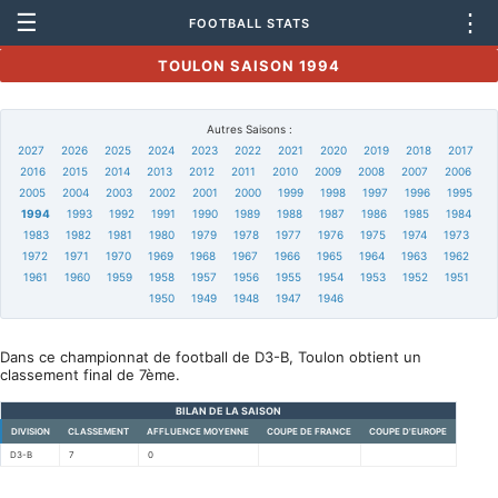
☰
⋮
FOOTBALL STATS
TOULON SAISON 1994
Autres Saisons :
2027
2026
2025
2024
2023
2022
2021
2020
2019
2018
2017
2016
2015
2014
2013
2012
2011
2010
2009
2008
2007
2006
2005
2004
2003
2002
2001
2000
1999
1998
1997
1996
1995
1994
1993
1992
1991
1990
1989
1988
1987
1986
1985
1984
1983
1982
1981
1980
1979
1978
1977
1976
1975
1974
1973
1972
1971
1970
1969
1968
1967
1966
1965
1964
1963
1962
1961
1960
1959
1958
1957
1956
1955
1954
1953
1952
1951
1950
1949
1948
1947
1946
Dans ce championnat de football de D3-B, Toulon obtient un
classement final de 7ème.
BILAN DE LA SAISON
DIVISION
CLASSEMENT
AFFLUENCE MOYENNE
COUPE DE FRANCE
COUPE D'EUROPE
D3-B
7
0