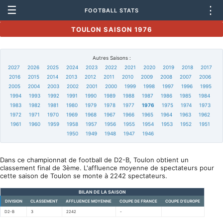
☰
⋮
FOOTBALL STATS
TOULON SAISON 1976
Autres Saisons :
2027
2026
2025
2024
2023
2022
2021
2020
2019
2018
2017
2016
2015
2014
2013
2012
2011
2010
2009
2008
2007
2006
2005
2004
2003
2002
2001
2000
1999
1998
1997
1996
1995
1994
1993
1992
1991
1990
1989
1988
1987
1986
1985
1984
1983
1982
1981
1980
1979
1978
1977
1976
1975
1974
1973
1972
1971
1970
1969
1968
1967
1966
1965
1964
1963
1962
1961
1960
1959
1958
1957
1956
1955
1954
1953
1952
1951
1950
1949
1948
1947
1946
Dans ce championnat de football de D2-B, Toulon obtient un
classement final de 3ème. L'affluence moyenne de spectateurs pour
cette saison de Toulon se monte à 2242 spectateurs.
BILAN DE LA SAISON
DIVISION
CLASSEMENT
AFFLUENCE MOYENNE
COUPE DE FRANCE
COUPE D'EUROPE
D2-B
3
2242
-