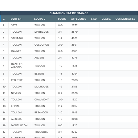
CHAMPIONNAT DE FRANCE
J.
EQUIPE 1
EQUIPE 2
SCORE
AFFLUENCE
LIEU
CLASS.
COMMENTAIRES
1
SETE
TOULON
0-0
2777
2
TOULON
MARTIGUES
3-1
2879
3
SAINT-DIé
TOULON
1-1
4202
4
TOULON
GUEUGNON
2-0
2691
5
CANNES
TOULON
0-0
3180
6
TOULON
ANGERS
2-1
4376
GAZELEC
7
TOULON
1-0
1536
AJACCIO
8
TOULON
BEZIERS
1-1
3394
9
RED STAR
TOULON
1-0
2333
10
TOULON
MULHOUSE
1-2
2186
11
NEVERS
TOULON
0-2
3578
12
TOULON
CHAUMONT
2-0
1320
13
EPINAL
TOULON
2-2
3012
14
TOULON
BESANCON
1-0
2618
15
AUXERRE
TOULON
1-0
3096
16
MONTLUCON
TOULON
0-2
1725
17
TOULON
TOULOUSE
3-1
2767