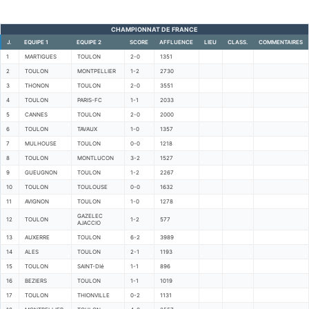
CHAMPIONNAT DE FRANCE
J.
EQUIPE 1
EQUIPE 2
SCORE
AFFLUENCE
LIEU
CLASS.
COMMENTAIRES
1
MARTIGUES
TOULON
2-0
1351
2
TOULON
MONTPELLIER
1-2
2730
3
THONON
TOULON
2-0
3551
4
TOULON
PARIS-FC
1-1
2033
5
CANNES
TOULON
2-0
2000
6
TOULON
TAVAUX
1-0
1357
7
MULHOUSE
TOULON
0-0
1218
8
TOULON
MONTLUCON
3-2
1527
9
GUEUGNON
TOULON
1-2
2267
10
TOULON
TOULOUSE
0-0
1632
11
AVIGNON
TOULON
1-0
1278
GAZELEC
12
TOULON
1-2
577
AJACCIO
13
AUXERRE
TOULON
6-2
3989
14
ALES
TOULON
2-1
1193
15
TOULON
SAINT-DIé
1-1
896
16
BEZIERS
TOULON
1-1
1019
17
TOULON
THIONVILLE
0-2
1131