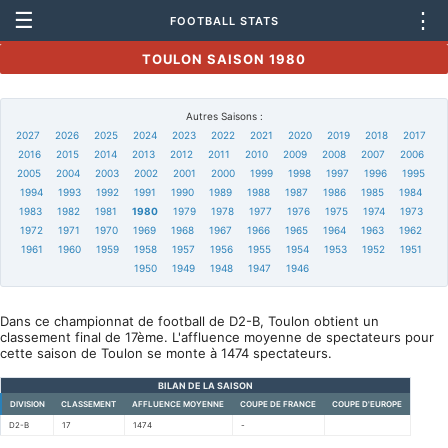
☰
⋮
FOOTBALL STATS
TOULON SAISON 1980
Autres Saisons :
2027
2026
2025
2024
2023
2022
2021
2020
2019
2018
2017
2016
2015
2014
2013
2012
2011
2010
2009
2008
2007
2006
2005
2004
2003
2002
2001
2000
1999
1998
1997
1996
1995
1994
1993
1992
1991
1990
1989
1988
1987
1986
1985
1984
1983
1982
1981
1980
1979
1978
1977
1976
1975
1974
1973
1972
1971
1970
1969
1968
1967
1966
1965
1964
1963
1962
1961
1960
1959
1958
1957
1956
1955
1954
1953
1952
1951
1950
1949
1948
1947
1946
Dans ce championnat de football de D2-B, Toulon obtient un
classement final de 17ème. L'affluence moyenne de spectateurs pour
cette saison de Toulon se monte à 1474 spectateurs.
BILAN DE LA SAISON
DIVISION
CLASSEMENT
AFFLUENCE MOYENNE
COUPE DE FRANCE
COUPE D'EUROPE
D2-B
17
1474
-