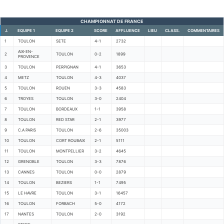
CHAMPIONNAT DE FRANCE
J.
EQUIPE 1
EQUIPE 2
SCORE
AFFLUENCE
LIEU
CLASS.
COMMENTAIRES
1
TOULON
SETE
4-1
2732
AIX-EN-
2
TOULON
0-2
1899
PROVENCE
3
TOULON
PERPIGNAN
4-1
3653
4
METZ
TOULON
4-3
4037
5
TOULON
ROUEN
3-3
4583
6
TROYES
TOULON
3-0
2404
7
TOULON
BORDEAUX
1-1
3958
8
TOULON
RED STAR
2-1
3977
9
C.A PARIS
TOULON
2-6
35003
10
TOULON
CORT ROUBAIX
2-1
5111
11
TOULON
MONTPELLIER
3-2
4645
12
GRENOBLE
TOULON
3-3
7876
13
CANNES
TOULON
0-0
2879
14
TOULON
BEZIERS
1-1
7495
15
LE HAVRE
TOULON
3-1
16457
16
TOULON
FORBACH
5-0
4172
17
NANTES
TOULON
2-0
3192