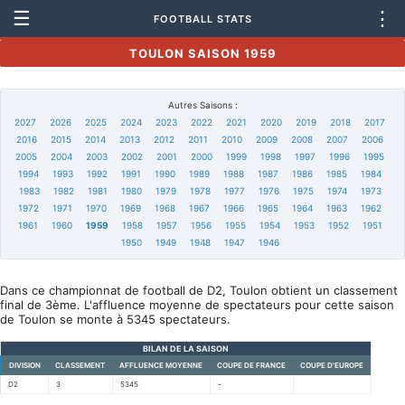
☰
⋮
FOOTBALL STATS
TOULON SAISON 1959
Autres Saisons :
2027
2026
2025
2024
2023
2022
2021
2020
2019
2018
2017
2016
2015
2014
2013
2012
2011
2010
2009
2008
2007
2006
2005
2004
2003
2002
2001
2000
1999
1998
1997
1996
1995
1994
1993
1992
1991
1990
1989
1988
1987
1986
1985
1984
1983
1982
1981
1980
1979
1978
1977
1976
1975
1974
1973
1972
1971
1970
1969
1968
1967
1966
1965
1964
1963
1962
1961
1960
1959
1958
1957
1956
1955
1954
1953
1952
1951
1950
1949
1948
1947
1946
Dans ce championnat de football de D2, Toulon obtient un classement
final de 3ème. L'affluence moyenne de spectateurs pour cette saison
de Toulon se monte à 5345 spectateurs.
BILAN DE LA SAISON
DIVISION
CLASSEMENT
AFFLUENCE MOYENNE
COUPE DE FRANCE
COUPE D'EUROPE
D2
3
5345
-