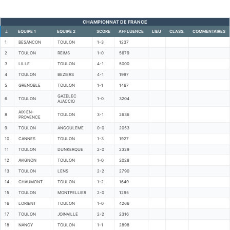
CHAMPIONNAT DE FRANCE
J.
EQUIPE 1
EQUIPE 2
SCORE
AFFLUENCE
LIEU
CLASS.
COMMENTAIRES
1
BESANCON
TOULON
1-3
1237
2
TOULON
REIMS
1-0
5679
3
LILLE
TOULON
4-1
5000
4
TOULON
BEZIERS
4-1
1997
5
GRENOBLE
TOULON
1-1
1467
GAZELEC
6
TOULON
1-0
3204
AJACCIO
AIX-EN-
8
TOULON
3-1
2636
PROVENCE
9
TOULON
ANGOULEME
0-0
2053
10
CANNES
TOULON
1-3
1927
11
TOULON
DUNKERQUE
2-0
2329
12
AVIGNON
TOULON
1-0
2028
13
TOULON
LENS
2-2
2790
14
CHAUMONT
TOULON
1-2
1649
15
TOULON
MONTPELLIER
2-0
1295
16
LORIENT
TOULON
1-0
4266
17
TOULON
JOINVILLE
2-2
2316
18
NANCY
TOULON
1-1
2898