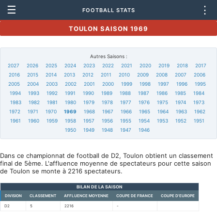
☰
⋮
FOOTBALL STATS
TOULON SAISON 1969
Autres Saisons :
2027
2026
2025
2024
2023
2022
2021
2020
2019
2018
2017
2016
2015
2014
2013
2012
2011
2010
2009
2008
2007
2006
2005
2004
2003
2002
2001
2000
1999
1998
1997
1996
1995
1994
1993
1992
1991
1990
1989
1988
1987
1986
1985
1984
1983
1982
1981
1980
1979
1978
1977
1976
1975
1974
1973
1972
1971
1970
1969
1968
1967
1966
1965
1964
1963
1962
1961
1960
1959
1958
1957
1956
1955
1954
1953
1952
1951
1950
1949
1948
1947
1946
Dans ce championnat de football de D2, Toulon obtient un classement
final de 5ème. L'affluence moyenne de spectateurs pour cette saison
de Toulon se monte à 2216 spectateurs.
BILAN DE LA SAISON
DIVISION
CLASSEMENT
AFFLUENCE MOYENNE
COUPE DE FRANCE
COUPE D'EUROPE
D2
5
2216
-