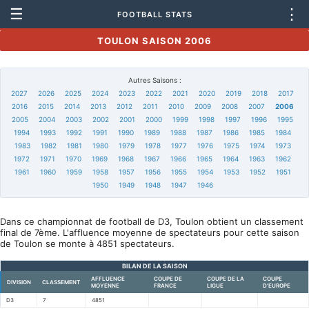
☰
⋮
FOOTBALL STATS
TOULON SAISON 2006
Autres Saisons :
2027
2026
2025
2024
2023
2022
2021
2020
2019
2018
2017
2016
2015
2014
2013
2012
2011
2010
2009
2008
2007
2006
2005
2004
2003
2002
2001
2000
1999
1998
1997
1996
1995
1994
1993
1992
1991
1990
1989
1988
1987
1986
1985
1984
1983
1982
1981
1980
1979
1978
1977
1976
1975
1974
1973
1972
1971
1970
1969
1968
1967
1966
1965
1964
1963
1962
1961
1960
1959
1958
1957
1956
1955
1954
1953
1952
1951
1950
1949
1948
1947
1946
Dans ce championnat de football de D3, Toulon obtient un classement
final de 7ème. L'affluence moyenne de spectateurs pour cette saison
de Toulon se monte à 4851 spectateurs.
BILAN DE LA SAISON
AFFLUENCE
COUPE DE
COUPE DE LA
COUPE
DIVISION
CLASSEMENT
MOYENNE
FRANCE
LIGUE
D'EUROPE
D3
7
4851