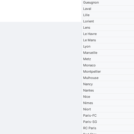
Gueugnon
Laval
Lille
Lorient
Lens
Le Havre
Le Mans
Lyon
Marseille
Metz
Monaco
Montpellier
Mulhouse
Nancy
Nantes
Nice
Nimes
Niort
Paris-FC
Paris-SG
RC Paris