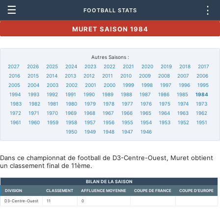
☰
⋮
FOOTBALL STATS
MURET SAISON 1984
Autres Saisons :
2027
2026
2025
2024
2023
2022
2021
2020
2019
2018
2017
2016
2015
2014
2013
2012
2011
2010
2009
2008
2007
2006
2005
2004
2003
2002
2001
2000
1999
1998
1997
1996
1995
1994
1993
1992
1991
1990
1989
1988
1987
1986
1985
1984
1983
1982
1981
1980
1979
1978
1977
1976
1975
1974
1973
1972
1971
1970
1969
1968
1967
1966
1965
1964
1963
1962
1961
1960
1959
1958
1957
1956
1955
1954
1953
1952
1951
1950
1949
1948
1947
1946
Dans ce championnat de football de D3-Centre-Ouest, Muret obtient
un classement final de 11ème.
BILAN DE LA SAISON
DIVISION
CLASSEMENT
AFFLUENCE MOYENNE
COUPE DE FRANCE
COUPE D'EUROPE
D3-Centre-Ouest
11
0