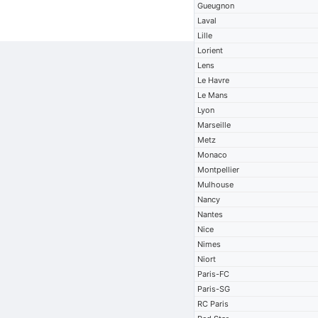
Gueugnon
Laval
Lille
Lorient
Lens
Le Havre
Le Mans
Lyon
Marseille
Metz
Monaco
Montpellier
Mulhouse
Nancy
Nantes
Nice
Nimes
Niort
Paris-FC
Paris-SG
RC Paris