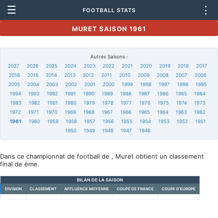
☰
⋮
FOOTBALL STATS
MURET SAISON 1961
Autres Saisons :
2027
2026
2025
2024
2023
2022
2021
2020
2019
2018
2017
2016
2015
2014
2013
2012
2011
2010
2009
2008
2007
2006
2005
2004
2003
2002
2001
2000
1999
1998
1997
1996
1995
1994
1993
1992
1991
1990
1989
1988
1987
1986
1985
1984
1983
1982
1981
1980
1979
1978
1977
1976
1975
1974
1973
1972
1971
1970
1969
1968
1967
1966
1965
1964
1963
1962
1961
1960
1959
1958
1957
1956
1955
1954
1953
1952
1951
1950
1949
1948
1947
1946
Dans ce championnat de football de , Muret obtient un classement
final de ème.
BILAN DE LA SAISON
DIVISION
CLASSEMENT
AFFLUENCE MOYENNE
COUPE DE FRANCE
COUPE D'EUROPE