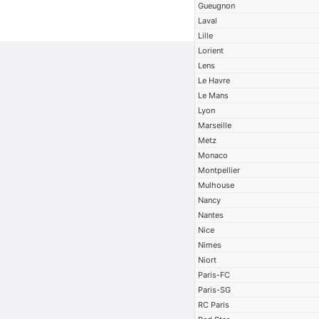
Gueugnon
Laval
Lille
Lorient
Lens
Le Havre
Le Mans
Lyon
Marseille
Metz
Monaco
Montpellier
Mulhouse
Nancy
Nantes
Nice
Nimes
Niort
Paris-FC
Paris-SG
RC Paris