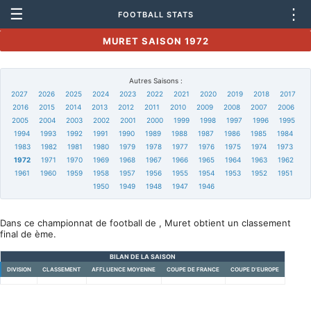
☰
⋮
FOOTBALL STATS
MURET SAISON 1972
Autres Saisons :
2027
2026
2025
2024
2023
2022
2021
2020
2019
2018
2017
2016
2015
2014
2013
2012
2011
2010
2009
2008
2007
2006
2005
2004
2003
2002
2001
2000
1999
1998
1997
1996
1995
1994
1993
1992
1991
1990
1989
1988
1987
1986
1985
1984
1983
1982
1981
1980
1979
1978
1977
1976
1975
1974
1973
1972
1971
1970
1969
1968
1967
1966
1965
1964
1963
1962
1961
1960
1959
1958
1957
1956
1955
1954
1953
1952
1951
1950
1949
1948
1947
1946
Dans ce championnat de football de , Muret obtient un classement
final de ème.
BILAN DE LA SAISON
DIVISION
CLASSEMENT
AFFLUENCE MOYENNE
COUPE DE FRANCE
COUPE D'EUROPE