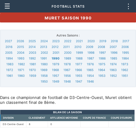
☰
⋮
FOOTBALL STATS
MURET SAISON 1990
Autres Saisons :
2027
2026
2025
2024
2023
2022
2021
2020
2019
2018
2017
2016
2015
2014
2013
2012
2011
2010
2009
2008
2007
2006
2005
2004
2003
2002
2001
2000
1999
1998
1997
1996
1995
1994
1993
1992
1991
1990
1989
1988
1987
1986
1985
1984
1983
1982
1981
1980
1979
1978
1977
1976
1975
1974
1973
1972
1971
1970
1969
1968
1967
1966
1965
1964
1963
1962
1961
1960
1959
1958
1957
1956
1955
1954
1953
1952
1951
1950
1949
1948
1947
1946
Dans ce championnat de football de D3-Centre-Ouest, Muret obtient
un classement final de 8ème.
BILAN DE LA SAISON
DIVISION
CLASSEMENT
AFFLUENCE MOYENNE
COUPE DE FRANCE
COUPE D'EUROPE
D3-Centre-Ouest
8
0