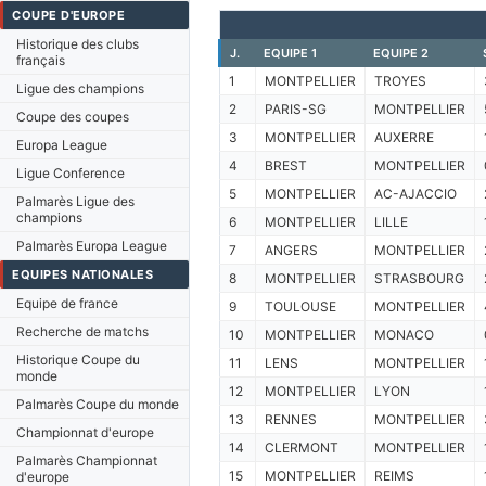
COUPE D'EUROPE
Historique des clubs
J.
EQUIPE 1
EQUIPE 2
français
1
MONTPELLIER
TROYES
Ligue des champions
2
PARIS-SG
MONTPELLIER
Coupe des coupes
3
MONTPELLIER
AUXERRE
Europa League
4
BREST
MONTPELLIER
Ligue Conference
5
MONTPELLIER
AC-AJACCIO
Palmarès Ligue des
champions
6
MONTPELLIER
LILLE
Palmarès Europa League
7
ANGERS
MONTPELLIER
EQUIPES NATIONALES
8
MONTPELLIER
STRASBOURG
Equipe de france
9
TOULOUSE
MONTPELLIER
Recherche de matchs
10
MONTPELLIER
MONACO
Historique Coupe du
11
LENS
MONTPELLIER
monde
12
MONTPELLIER
LYON
Palmarès Coupe du monde
13
RENNES
MONTPELLIER
Championnat d'europe
14
CLERMONT
MONTPELLIER
Palmarès Championnat
15
MONTPELLIER
REIMS
d'europe