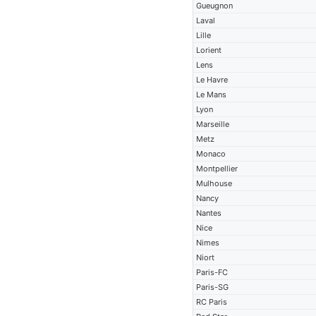
Gueugnon
Laval
Lille
Lorient
Lens
Le Havre
Le Mans
Lyon
Marseille
Metz
Monaco
Montpellier
Mulhouse
Nancy
Nantes
Nice
Nimes
Niort
Paris-FC
Paris-SG
RC Paris