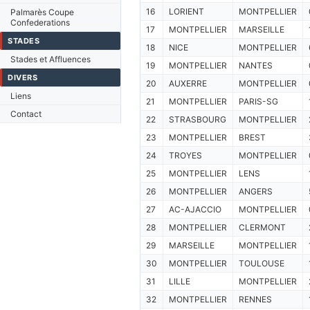
16
LORIENT
MONTPELLIER
Palmarès Coupe
Confederations
17
MONTPELLIER
MARSEILLE
STADES
18
NICE
MONTPELLIER
Stades et Affluences
19
MONTPELLIER
NANTES
DIVERS
20
AUXERRE
MONTPELLIER
Liens
21
MONTPELLIER
PARIS-SG
Contact
22
STRASBOURG
MONTPELLIER
23
MONTPELLIER
BREST
24
TROYES
MONTPELLIER
25
MONTPELLIER
LENS
26
MONTPELLIER
ANGERS
27
AC-AJACCIO
MONTPELLIER
28
MONTPELLIER
CLERMONT
29
MARSEILLE
MONTPELLIER
30
MONTPELLIER
TOULOUSE
31
LILLE
MONTPELLIER
32
MONTPELLIER
RENNES