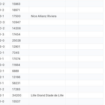
0-2
15963
1-2
18971
6-1
17500
Nice Allianz Riviera
0-3
10947
0-2
14206
1-3
17454
2-0
25028
3-0
12901
0-1
7345
1-1
17074
5-0
11664
0-1
6889
2-1
13166
1-1
58231
1-2
17283
2-1
34200
Lille Grand Stade de Lille
1-0
15537