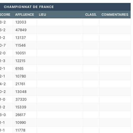
CHAMPIONNAT DE FRANCE
SCORE
AFFLUENCE
LIEU
CLASS.
COMMENTAIRES
3-2
12003
5-2
47849
1-2
13137
0-7
11546
2-0
10051
1-3
12215
2-1
6165
2-1
10780
4-2
21761
0-2
13048
1-0
37320
1-2
15339
3-0
26617
1-1
10990
1-1
11778