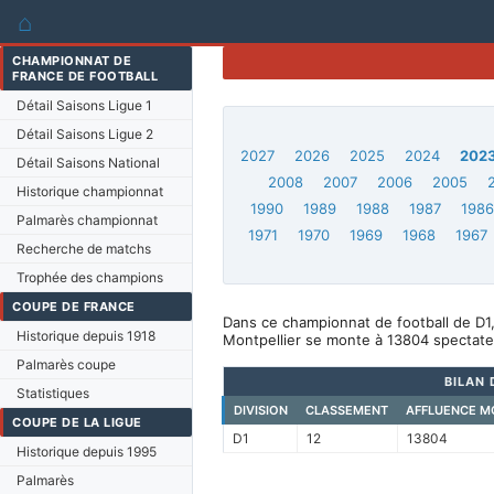
⌂
CHAMPIONNAT DE
FRANCE DE FOOTBALL
Détail Saisons Ligue 1
Détail Saisons Ligue 2
2027
2026
2025
2024
202
Détail Saisons National
2008
2007
2006
2005
Historique championnat
1990
1989
1988
1987
198
Palmarès championnat
1971
1970
1969
1968
1967
Recherche de matchs
Trophée des champions
COUPE DE FRANCE
Dans ce championnat de football de D1,
Historique depuis 1918
Montpellier se monte à 13804 spectate
Palmarès coupe
BILAN 
Statistiques
DIVISION
CLASSEMENT
AFFLUENCE M
COUPE DE LA LIGUE
D1
12
13804
Historique depuis 1995
Palmarès