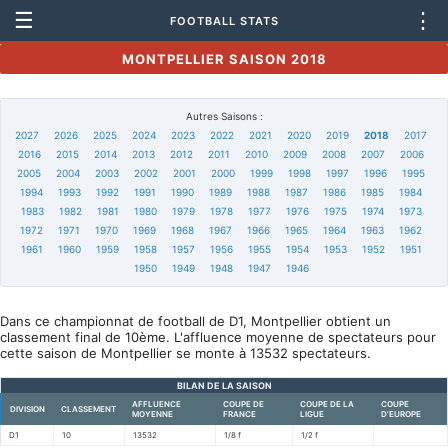
☰
⋮
FOOTBALL STATS
MONTPELLIER SAISON 2018
Autres Saisons :
2027
2026
2025
2024
2023
2022
2021
2020
2019
2018
2017
2016
2015
2014
2013
2012
2011
2010
2009
2008
2007
2006
2005
2004
2003
2002
2001
2000
1999
1998
1997
1996
1995
1994
1993
1992
1991
1990
1989
1988
1987
1986
1985
1984
1983
1982
1981
1980
1979
1978
1977
1976
1975
1974
1973
1972
1971
1970
1969
1968
1967
1966
1965
1964
1963
1962
1961
1960
1959
1958
1957
1956
1955
1954
1953
1952
1951
1950
1949
1948
1947
1946
Dans ce championnat de football de D1, Montpellier obtient un
classement final de 10ème. L'affluence moyenne de spectateurs pour
cette saison de Montpellier se monte à 13532 spectateurs.
BILAN DE LA SAISON
AFFLUENCE
COUPE DE
COUPE DE LA
COUPE
DIVISION
CLASSEMENT
MOYENNE
FRANCE
LIGUE
D'EUROPE
D1
10
13532
1/8 f
1/2 f