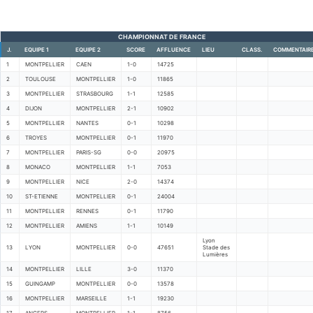
CHAMPIONNAT DE FRANCE
J.
EQUIPE 1
EQUIPE 2
SCORE
AFFLUENCE
LIEU
CLASS.
COMMENTAIR
1
MONTPELLIER
CAEN
1-0
14725
2
TOULOUSE
MONTPELLIER
1-0
11865
3
MONTPELLIER
STRASBOURG
1-1
12585
4
DIJON
MONTPELLIER
2-1
10902
5
MONTPELLIER
NANTES
0-1
10298
6
TROYES
MONTPELLIER
0-1
11970
7
MONTPELLIER
PARIS-SG
0-0
20975
8
MONACO
MONTPELLIER
1-1
7053
9
MONTPELLIER
NICE
2-0
14374
10
ST-ETIENNE
MONTPELLIER
0-1
24004
11
MONTPELLIER
RENNES
0-1
11790
12
MONTPELLIER
AMIENS
1-1
10149
Lyon
13
LYON
MONTPELLIER
0-0
47651
Stade des
Lumières
14
MONTPELLIER
LILLE
3-0
11370
15
GUINGAMP
MONTPELLIER
0-0
13578
16
MONTPELLIER
MARSEILLE
1-1
19230