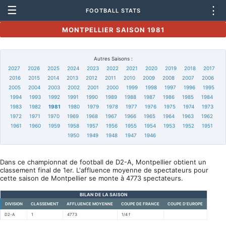
☰
⋮
FOOTBALL STATS
MONTPELLIER SAISON 1981
Autres Saisons :
2027
2026
2025
2024
2023
2022
2021
2020
2019
2018
2017
2016
2015
2014
2013
2012
2011
2010
2009
2008
2007
2006
2005
2004
2003
2002
2001
2000
1999
1998
1997
1996
1995
1994
1993
1992
1991
1990
1989
1988
1987
1986
1985
1984
1983
1982
1981
1980
1979
1978
1977
1976
1975
1974
1973
1972
1971
1970
1969
1968
1967
1966
1965
1964
1963
1962
1961
1960
1959
1958
1957
1956
1955
1954
1953
1952
1951
1950
1949
1948
1947
1946
Dans ce championnat de football de D2-A, Montpellier obtient un
classement final de 1er. L'affluence moyenne de spectateurs pour
cette saison de Montpellier se monte à 4773 spectateurs.
BILAN DE LA SAISON
DIVISION
CLASSEMENT
AFFLUENCE MOYENNE
COUPE DE FRANCE
COUPE D'EUROPE
D2-A
1
4773
1/4 f