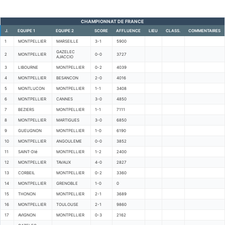
CHAMPIONNAT DE FRANCE
J.
EQUIPE 1
EQUIPE 2
SCORE
AFFLUENCE
LIEU
CLASS.
COMMENTAIRES
1
MONTPELLIER
MARSEILLE
3-1
5900
GAZELEC
2
MONTPELLIER
0-0
3727
AJACCIO
3
LIBOURNE
MONTPELLIER
0-2
4039
4
MONTPELLIER
BESANCON
2-0
4016
5
MONTLUCON
MONTPELLIER
1-1
3408
6
MONTPELLIER
CANNES
3-0
4850
7
BEZIERS
MONTPELLIER
1-1
7111
8
MONTPELLIER
MARTIGUES
3-0
6850
9
GUEUGNON
MONTPELLIER
1-0
6190
10
MONTPELLIER
ANGOULEME
0-0
3852
11
SAINT-DIé
MONTPELLIER
1-2
2400
12
MONTPELLIER
TAVAUX
4-0
2827
13
CORBEIL
MONTPELLIER
0-2
3360
14
MONTPELLIER
GRENOBLE
1-0
0
15
THONON
MONTPELLIER
2-1
3689
16
MONTPELLIER
TOULOUSE
2-1
9860
17
AVIGNON
MONTPELLIER
0-3
2162