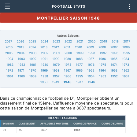
☰
⋮
FOOTBALL STATS
MONTPELLIER SAISON 1948
Autres Saisons :
2027
2026
2025
2024
2023
2022
2021
2020
2019
2018
2017
2016
2015
2014
2013
2012
2011
2010
2009
2008
2007
2006
2005
2004
2003
2002
2001
2000
1999
1998
1997
1996
1995
1994
1993
1992
1991
1990
1989
1988
1987
1986
1985
1984
1983
1982
1981
1980
1979
1978
1977
1976
1975
1974
1973
1972
1971
1970
1969
1968
1967
1966
1965
1964
1963
1962
1961
1960
1959
1958
1957
1956
1955
1954
1953
1952
1951
1950
1949
1948
1947
1946
Dans ce championnat de football de D1, Montpellier obtient un
classement final de 15ème. L'affluence moyenne de spectateurs pour
cette saison de Montpellier se monte à 8687 spectateurs.
BILAN DE LA SAISON
DIVISION
CLASSEMENT
AFFLUENCE MOYENNE
COUPE DE FRANCE
COUPE D'EUROPE
D1
15
8687
1/16 f