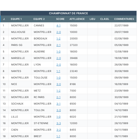
CHAMPIONNAT DE FRANCE
J.
EQUIPE 1
EQUIPE 2
SCORE
AFFLUENCE
LIEU
CLASS.
COMMENTAIRES
1
MONTPELLIER
CANNES
4-1
15000
22/07/1989
2
MULHOUSE
MONTPELLIER
2-0
10000
29/07/1989
3
MONTPELLIER
BORDEAUX
1-2
20000
02/08/1989
4
PARIS-SG
MONTPELLIER
2-1
27320
05/08/1989
5
MONTPELLIER
AUXERRE
1-0
18000
12/08/1989
6
MARSEILLE
MONTPELLIER
2-0
39466
19/08/1989
7
MONTPELLIER
LYON
2-0
16000
26/08/1989
8
NANTES
MONTPELLIER
1-1
23240
30/08/1989
9
MONTPELLIER
TOULOUSE
1-0
15000
09/09/1989
10
NICE
MONTPELLIER
3-0
8166
16/09/1989
11
MONTPELLIER
METZ
1-2
7000
23/09/1989
12
MONTPELLIER
RC PARIS
2-1
8000
30/09/1989
13
SOCHAUX
MONTPELLIER
3-1
6500
04/10/1989
14
MONTPELLIER
TOULON
3-0
8000
14/10/1989
15
LILLE
MONTPELLIER
1-0
6020
21/10/1989
16
MONTPELLIER
ST-ETIENNE
3-3
12000
28/10/1989
17
CAEN
MONTPELLIER
3-2
8455
04/11/1989
18
MONTPELLIER
BREST
1-1
8000
08/11/1989