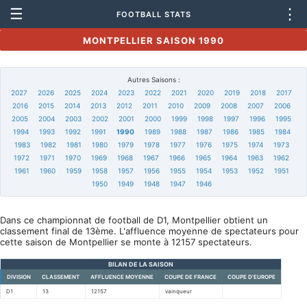
☰
⋮
FOOTBALL STATS
MONTPELLIER SAISON 1990
Autres Saisons :
2027
2026
2025
2024
2023
2022
2021
2020
2019
2018
2017
2016
2015
2014
2013
2012
2011
2010
2009
2008
2007
2006
2005
2004
2003
2002
2001
2000
1999
1998
1997
1996
1995
1994
1993
1992
1991
1990
1989
1988
1987
1986
1985
1984
1983
1982
1981
1980
1979
1978
1977
1976
1975
1974
1973
1972
1971
1970
1969
1968
1967
1966
1965
1964
1963
1962
1961
1960
1959
1958
1957
1956
1955
1954
1953
1952
1951
1950
1949
1948
1947
1946
Dans ce championnat de football de D1, Montpellier obtient un
classement final de 13ème. L'affluence moyenne de spectateurs pour
cette saison de Montpellier se monte à 12157 spectateurs.
BILAN DE LA SAISON
DIVISION
CLASSEMENT
AFFLUENCE MOYENNE
COUPE DE FRANCE
COUPE D'EUROPE
D1
13
12157
vainqueur