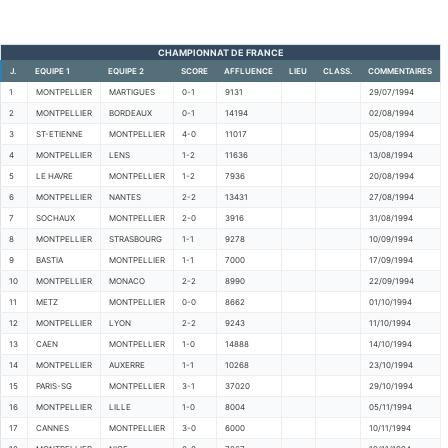
CHAMPIONNAT DE FRANCE
J.
EQUIPE 1
EQUIPE 2
SCORE
AFFLUENCE
LIEU
CLASS.
COMMENTAIRES
1
MONTPELLIER
MARTIGUES
0-1
9131
29/07/1994
2
MONTPELLIER
BORDEAUX
0-1
14194
02/08/1994
3
ST-ETIENNE
MONTPELLIER
4-0
11017
05/08/1994
4
MONTPELLIER
LENS
1-2
11636
13/08/1994
5
LE HAVRE
MONTPELLIER
1-2
7936
20/08/1994
6
MONTPELLIER
NANTES
2-2
13431
27/08/1994
7
SOCHAUX
MONTPELLIER
2-0
3916
31/08/1994
8
MONTPELLIER
STRASBOURG
1-1
9278
10/09/1994
9
BASTIA
MONTPELLIER
1-1
7000
17/09/1994
10
MONTPELLIER
MONACO
2-2
8990
22/09/1994
11
METZ
MONTPELLIER
0-0
8662
01/10/1994
12
MONTPELLIER
LYON
2-2
9243
11/10/1994
13
CAEN
MONTPELLIER
1-0
14888
14/10/1994
14
MONTPELLIER
AUXERRE
1-1
10268
23/10/1994
15
PARIS-SG
MONTPELLIER
3-1
37020
29/10/1994
16
MONTPELLIER
LILLE
1-0
8004
05/11/1994
17
CANNES
MONTPELLIER
3-0
6000
10/11/1994