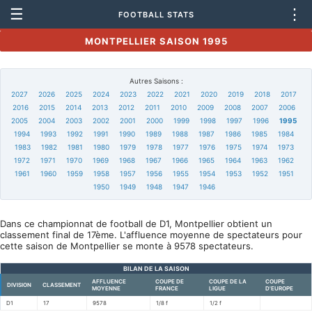
☰
⋮
FOOTBALL STATS
MONTPELLIER SAISON 1995
Autres Saisons :
2027
2026
2025
2024
2023
2022
2021
2020
2019
2018
2017
2016
2015
2014
2013
2012
2011
2010
2009
2008
2007
2006
2005
2004
2003
2002
2001
2000
1999
1998
1997
1996
1995
1994
1993
1992
1991
1990
1989
1988
1987
1986
1985
1984
1983
1982
1981
1980
1979
1978
1977
1976
1975
1974
1973
1972
1971
1970
1969
1968
1967
1966
1965
1964
1963
1962
1961
1960
1959
1958
1957
1956
1955
1954
1953
1952
1951
1950
1949
1948
1947
1946
Dans ce championnat de football de D1, Montpellier obtient un
classement final de 17ème. L'affluence moyenne de spectateurs pour
cette saison de Montpellier se monte à 9578 spectateurs.
BILAN DE LA SAISON
AFFLUENCE
COUPE DE
COUPE DE LA
COUPE
DIVISION
CLASSEMENT
MOYENNE
FRANCE
LIGUE
D'EUROPE
D1
17
9578
1/8 f
1/2 f