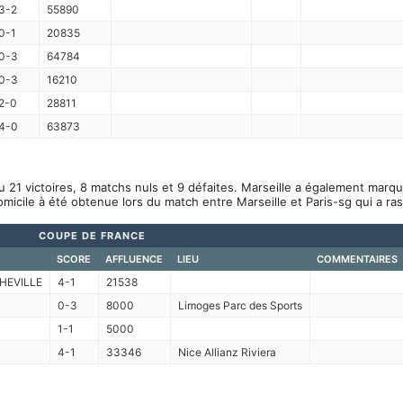
3-2
55890
0-1
20835
0-3
64784
0-3
16210
2-0
28811
4-0
63873
u 21 victoires, 8 matchs nuls et 9 défaites. Marseille a également marq
omicile à été obtenue lors du match entre Marseille et Paris-sg qui a r
COUPE DE FRANCE
SCORE
AFFLUENCE
LIEU
COMMENTAIRES
HEVILLE
4-1
21538
0-3
8000
Limoges Parc des Sports
1-1
5000
4-1
33346
Nice Allianz Riviera