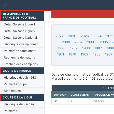
⌂
CHAMPIONNAT DE
FRANCE DE FOOTBALL
Détail Saisons Ligue 1
Détail Saisons Ligue 2
2027
2026
2025
2024
202
Détail Saisons National
2008
2007
2006
2005
Historique championnat
1990
1989
1988
1987
198
Palmarès championnat
1971
1970
1969
1968
1967
Recherche de matchs
Trophée des champions
COUPE DE FRANCE
Dans ce championnat de football de D1,
Historique depuis 1918
Marseille se monte à 54408 spectateur
Palmarès coupe
BILAN 
Statistiques
DIVISION
CLASSEMENT
AFFLUENCE M
COUPE DE LA LIGUE
D1
2
54408
Historique depuis 1995
Palmarès