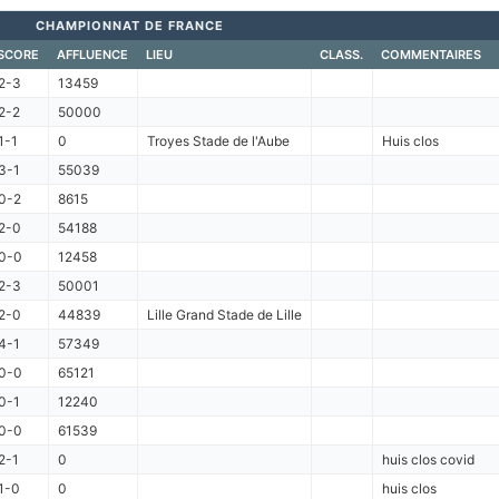
CHAMPIONNAT DE FRANCE
SCORE
AFFLUENCE
LIEU
CLASS.
COMMENTAIRES
2-3
13459
2-2
50000
1-1
0
Troyes Stade de l'Aube
Huis clos
3-1
55039
0-2
8615
2-0
54188
0-0
12458
2-3
50001
2-0
44839
Lille Grand Stade de Lille
4-1
57349
0-0
65121
0-1
12240
0-0
61539
2-1
0
huis clos covid
1-0
0
huis clos