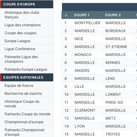
COUPE D'EUROPE
Historique des clubs
J.
EQUIPE 1
EQUIPE 2
français
1
MONTPELLIER
MARSEILLE
Ligue des champions
2
MARSEILLE
BORDEAUX
Coupe des coupes
3
NICE
MARSEILLE
Europa League
4
MARSEILLE
ST-ETIENNE
Ligue Conference
5
MONACO
MARSEILLE
Palmarès Ligue des
champions
6
MARSEILLE
RENNES
Palmarès Europa League
7
ANGERS
MARSEILLE
EQUIPES NATIONALES
8
MARSEILLE
LENS
Equipe de france
9
LILLE
MARSEILLE
Recherche de matchs
10
MARSEILLE
LORIENT
Historique Coupe du
11
MARSEILLE
PARIS-SG
monde
12
CLERMONT
MARSEILLE
Palmarès Coupe du monde
13
MARSEILLE
METZ
Championnat d'europe
14
LYON
MARSEILLE
Palmarès Championnat
15
MARSEILLE
TROYES
d'europe