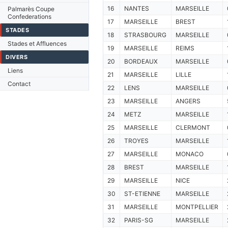
16
NANTES
MARSEILLE
Palmarès Coupe
Confederations
17
MARSEILLE
BREST
STADES
18
STRASBOURG
MARSEILLE
Stades et Affluences
19
MARSEILLE
REIMS
DIVERS
20
BORDEAUX
MARSEILLE
Liens
21
MARSEILLE
LILLE
Contact
22
LENS
MARSEILLE
23
MARSEILLE
ANGERS
24
METZ
MARSEILLE
25
MARSEILLE
CLERMONT
26
TROYES
MARSEILLE
27
MARSEILLE
MONACO
28
BREST
MARSEILLE
29
MARSEILLE
NICE
30
ST-ETIENNE
MARSEILLE
31
MARSEILLE
MONTPELLIER
32
PARIS-SG
MARSEILLE