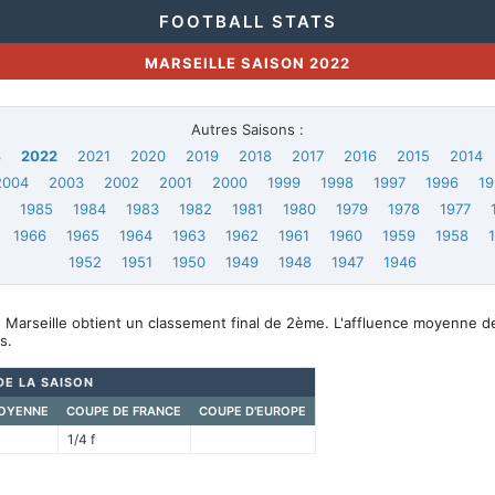
FOOTBALL STATS
MARSEILLE SAISON 2022
Autres Saisons :
3
2022
2021
2020
2019
2018
2017
2016
2015
2014
2004
2003
2002
2001
2000
1999
1998
1997
1996
19
6
1985
1984
1983
1982
1981
1980
1979
1978
1977
1966
1965
1964
1963
1962
1961
1960
1959
1958
1952
1951
1950
1949
1948
1947
1946
 Marseille obtient un classement final de 2ème. L'affluence moyenne d
s.
DE LA SAISON
OYENNE
COUPE DE FRANCE
COUPE D'EUROPE
1/4 f