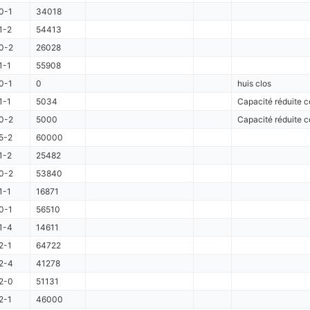
0-1
34018
1-2
54413
0-2
26028
1-1
55908
0-1
0
huis clos
1-1
5034
Capacité réduite c
0-2
5000
Capacité réduite c
5-2
60000
1-2
25482
0-2
53840
1-1
16871
0-1
56510
1-4
14611
2-1
64722
2-4
41278
2-0
51131
2-1
46000