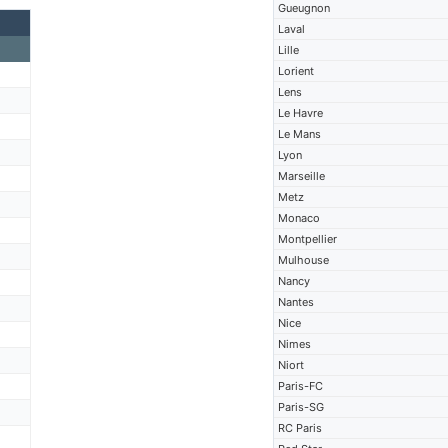
Gueugnon
Laval
Lille
Lorient
Lens
Le Havre
Le Mans
Lyon
Marseille
Metz
Monaco
Montpellier
Mulhouse
Nancy
Nantes
Nice
Nimes
Niort
Paris-FC
Paris-SG
RC Paris