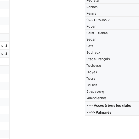
Red Star
Rennes
Reims
CORT Roubaix
Rouen
Saint-Etienne
Sedan
ovid
Sete
Sochaux
ovid
Stade Français
Toulouse
Troyes
Tours
Toulon
Strasbourg
Valenciennes
>>> Accès à tous les clubs
>>>> Palmarès