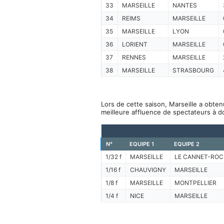
33
MARSEILLE
NANTES
34
REIMS
MARSEILLE
35
MARSEILLE
LYON
36
LORIENT
MARSEILLE
37
RENNES
MARSEILLE
38
MARSEILLE
STRASBOURG
Lors de cette saison, Marseille a obten
meilleure affluence de spectateurs à d
N°
EQUIPE 1
EQUIPE 2
1/32 f
MARSEILLE
LE CANNET-ROC
1/16 f
CHAUVIGNY
MARSEILLE
1/8 f
MARSEILLE
MONTPELLIER
1/4 f
NICE
MARSEILLE