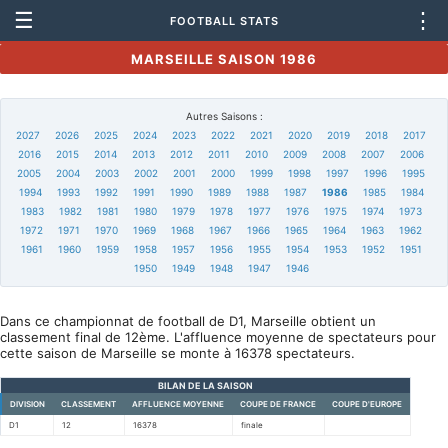
☰
⋮
FOOTBALL STATS
MARSEILLE SAISON 1986
Autres Saisons :
2027
2026
2025
2024
2023
2022
2021
2020
2019
2018
2017
2016
2015
2014
2013
2012
2011
2010
2009
2008
2007
2006
2005
2004
2003
2002
2001
2000
1999
1998
1997
1996
1995
1994
1993
1992
1991
1990
1989
1988
1987
1986
1985
1984
1983
1982
1981
1980
1979
1978
1977
1976
1975
1974
1973
1972
1971
1970
1969
1968
1967
1966
1965
1964
1963
1962
1961
1960
1959
1958
1957
1956
1955
1954
1953
1952
1951
1950
1949
1948
1947
1946
Dans ce championnat de football de D1, Marseille obtient un
classement final de 12ème. L'affluence moyenne de spectateurs pour
cette saison de Marseille se monte à 16378 spectateurs.
BILAN DE LA SAISON
DIVISION
CLASSEMENT
AFFLUENCE MOYENNE
COUPE DE FRANCE
COUPE D'EUROPE
D1
12
16378
finale