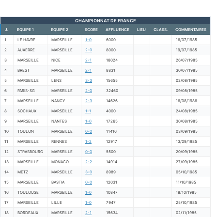
CHAMPIONNAT DE FRANCE
J.
EQUIPE 1
EQUIPE 2
SCORE
AFFLUENCE
LIEU
CLASS.
COMMENTAIRES
1
LE HAVRE
MARSEILLE
1-0
6000
16/07/1985
2
AUXERRE
MARSEILLE
2-0
8000
19/07/1985
3
MARSEILLE
NICE
2-1
18024
26/07/1985
4
BREST
MARSEILLE
2-1
8831
30/07/1985
5
MARSEILLE
LENS
3-3
15655
02/08/1985
6
PARIS-SG
MARSEILLE
2-0
32460
09/08/1985
7
MARSEILLE
NANCY
2-3
14626
16/08/1986
8
SOCHAUX
MARSEILLE
1-1
4000
24/08/1985
9
MARSEILLE
NANTES
1-0
17265
30/08/1985
10
TOULON
MARSEILLE
0-0
11416
03/09/1985
11
MARSEILLE
RENNES
1-2
12917
13/09/1985
12
STRASBOURG
MARSEILLE
0-0
5500
20/09/1985
13
MARSEILLE
MONACO
2-2
14914
27/09/1985
14
METZ
MARSEILLE
3-0
8989
05/10/1985
15
MARSEILLE
BASTIA
0-0
12031
11/10/1985
16
TOULOUSE
MARSEILLE
1-0
10847
18/10/1985
17
MARSEILLE
LILLE
1-0
7947
25/10/1985
18
BORDEAUX
MARSEILLE
2-1
15634
02/11/1985