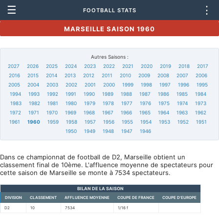
☰
⋮
FOOTBALL STATS
MARSEILLE SAISON 1960
Autres Saisons :
2027
2026
2025
2024
2023
2022
2021
2020
2019
2018
2017
2016
2015
2014
2013
2012
2011
2010
2009
2008
2007
2006
2005
2004
2003
2002
2001
2000
1999
1998
1997
1996
1995
1994
1993
1992
1991
1990
1989
1988
1987
1986
1985
1984
1983
1982
1981
1980
1979
1978
1977
1976
1975
1974
1973
1972
1971
1970
1969
1968
1967
1966
1965
1964
1963
1962
1961
1960
1959
1958
1957
1956
1955
1954
1953
1952
1951
1950
1949
1948
1947
1946
Dans ce championnat de football de D2, Marseille obtient un
classement final de 10ème. L'affluence moyenne de spectateurs pour
cette saison de Marseille se monte à 7534 spectateurs.
BILAN DE LA SAISON
DIVISION
CLASSEMENT
AFFLUENCE MOYENNE
COUPE DE FRANCE
COUPE D'EUROPE
D2
10
7534
1/16 f