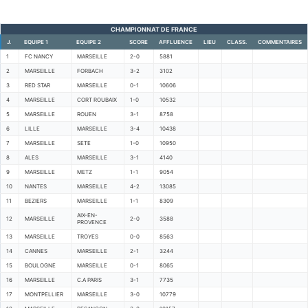
CHAMPIONNAT DE FRANCE
J.
EQUIPE 1
EQUIPE 2
SCORE
AFFLUENCE
LIEU
CLASS.
COMMENTAIRES
1
FC NANCY
MARSEILLE
2-0
5881
2
MARSEILLE
FORBACH
3-2
3102
3
RED STAR
MARSEILLE
0-1
10606
4
MARSEILLE
CORT ROUBAIX
1-0
10532
5
MARSEILLE
ROUEN
3-1
8758
6
LILLE
MARSEILLE
3-4
10438
7
MARSEILLE
SETE
1-0
10950
8
ALES
MARSEILLE
3-1
4140
9
MARSEILLE
METZ
1-1
9054
10
NANTES
MARSEILLE
4-2
13085
11
BEZIERS
MARSEILLE
1-1
8309
AIX-EN-
12
MARSEILLE
2-0
3588
PROVENCE
13
MARSEILLE
TROYES
0-0
8563
14
CANNES
MARSEILLE
2-1
3244
15
BOULOGNE
MARSEILLE
0-1
8065
16
MARSEILLE
C.A PARIS
3-1
7735
17
MONTPELLIER
MARSEILLE
3-0
10779