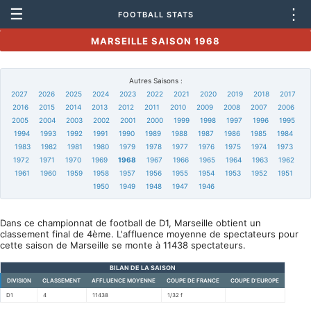
☰
⋮
FOOTBALL STATS
MARSEILLE SAISON 1968
Autres Saisons :
2027
2026
2025
2024
2023
2022
2021
2020
2019
2018
2017
2016
2015
2014
2013
2012
2011
2010
2009
2008
2007
2006
2005
2004
2003
2002
2001
2000
1999
1998
1997
1996
1995
1994
1993
1992
1991
1990
1989
1988
1987
1986
1985
1984
1983
1982
1981
1980
1979
1978
1977
1976
1975
1974
1973
1972
1971
1970
1969
1968
1967
1966
1965
1964
1963
1962
1961
1960
1959
1958
1957
1956
1955
1954
1953
1952
1951
1950
1949
1948
1947
1946
Dans ce championnat de football de D1, Marseille obtient un
classement final de 4ème. L'affluence moyenne de spectateurs pour
cette saison de Marseille se monte à 11438 spectateurs.
BILAN DE LA SAISON
DIVISION
CLASSEMENT
AFFLUENCE MOYENNE
COUPE DE FRANCE
COUPE D'EUROPE
D1
4
11438
1/32 f