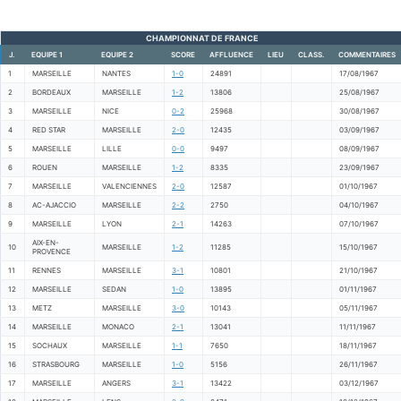
CHAMPIONNAT DE FRANCE
J.
EQUIPE 1
EQUIPE 2
SCORE
AFFLUENCE
LIEU
CLASS.
COMMENTAIRES
1
MARSEILLE
NANTES
1-0
24891
17/08/1967
2
BORDEAUX
MARSEILLE
1-2
13806
25/08/1967
3
MARSEILLE
NICE
0-2
25968
30/08/1967
4
RED STAR
MARSEILLE
2-0
12435
03/09/1967
5
MARSEILLE
LILLE
0-0
9497
08/09/1967
6
ROUEN
MARSEILLE
1-2
8335
23/09/1967
7
MARSEILLE
VALENCIENNES
2-0
12587
01/10/1967
8
AC-AJACCIO
MARSEILLE
2-2
2750
04/10/1967
9
MARSEILLE
LYON
2-1
14263
07/10/1967
AIX-EN-
10
MARSEILLE
1-2
11285
15/10/1967
PROVENCE
11
RENNES
MARSEILLE
3-1
10801
21/10/1967
12
MARSEILLE
SEDAN
1-0
13895
01/11/1967
13
METZ
MARSEILLE
3-0
10143
05/11/1967
14
MARSEILLE
MONACO
2-1
13041
11/11/1967
15
SOCHAUX
MARSEILLE
1-1
7650
18/11/1967
16
STRASBOURG
MARSEILLE
1-0
5156
26/11/1967
17
MARSEILLE
ANGERS
3-1
13422
03/12/1967