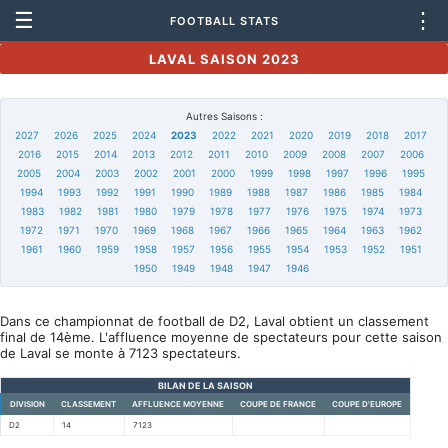
☰
⋮
FOOTBALL STATS
LAVAL SAISON 2023
Autres Saisons :
2027
2026
2025
2024
2023
2022
2021
2020
2019
2018
2017
2016
2015
2014
2013
2012
2011
2010
2009
2008
2007
2006
2005
2004
2003
2002
2001
2000
1999
1998
1997
1996
1995
1994
1993
1992
1991
1990
1989
1988
1987
1986
1985
1984
1983
1982
1981
1980
1979
1978
1977
1976
1975
1974
1973
1972
1971
1970
1969
1968
1967
1966
1965
1964
1963
1962
1961
1960
1959
1958
1957
1956
1955
1954
1953
1952
1951
1950
1949
1948
1947
1946
Dans ce championnat de football de D2, Laval obtient un classement
final de 14ème. L'affluence moyenne de spectateurs pour cette saison
de Laval se monte à 7123 spectateurs.
BILAN DE LA SAISON
DIVISION
CLASSEMENT
AFFLUENCE MOYENNE
COUPE DE FRANCE
COUPE D'EUROPE
D2
14
7123