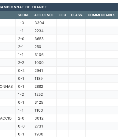
HAMPIONNAT DE FRANCE
SCORE
AFFLUENCE
LIEU
CLASS.
COMMENTAIRES
1-0
3304
1-1
2234
2-0
3653
2-1
250
1-1
3106
2-2
1000
0-2
2941
0-1
1189
RONNAS
0-1
2882
1-2
1252
0-1
3125
1-1
1100
JACCIO
2-0
3012
0-0
2731
0-1
1930