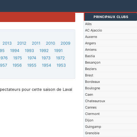
PRINCIPAUX CLUBS
Alès
AC Ajaccio
Auxerre
2013
2012
2011
2010
2009
Angers
Amiens
95
1994
1993
1992
1991
Bastia
1976
1975
1974
1973
1972
Besançon
1957
1956
1955
1954
1953
Beziers
Brest
Bordeaux
Boulogne
pectateurs pour cette saison de Laval
Caen
Chateauroux
Cannes
Clermont
Dijon
Guingamp
Grenoble