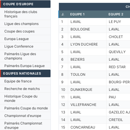
COUPE D'EUROPE
C
Historique des clubs
J.
EQUIPE 1
EQUIPE 2
français
1
LAVAL
LE PUY
Ligue des champions
2
BOULOGNE
LAVAL
Coupe des coupes
3
LAVAL
CHOLET
Europa League
4
LYON DUCHERE
LAVAL
Ligue Conference
5
LAVAL
QUEVILLY
Palmarès Ligue des
champions
6
BEZIERS
LAVAL
Palmarès Europa League
7
LAVAL
RED STAR
EQUIPES NATIONALES
8
TOULON
LAVAL
Equipe de france
9
LAVAL
BOURG-PE
Recherche de matchs
10
DUNKERQUE
LAVAL
Historique Coupe du
11
LAVAL
PAU
monde
12
VILLEFRANCHE
LAVAL
Palmarès Coupe du monde
13
LAVAL
GAZELEC A
Championnat d'europe
14
LAVAL
CRETEIL
Palmarès Championnat
15
CONCARNEAU
LAVAL
d'europe