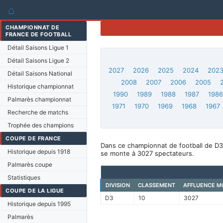
⌂
CHAMPIONNAT DE
FRANCE DE FOOTBALL
Détail Saisons Ligue 1
Détail Saisons Ligue 2
2027
2026
2025
2024
202
Détail Saisons National
2008
2007
2006
2005
Historique championnat
1990
1989
1988
1987
198
Palmarès championnat
1971
1970
1969
1968
1967
Recherche de matchs
Trophée des champions
COUPE DE FRANCE
Dans ce championnat de football de D3,
Historique depuis 1918
se monte à 3027 spectateurs.
Palmarès coupe
Statistiques
DIVISION
CLASSEMENT
AFFLUENCE M
COUPE DE LA LIGUE
D3
10
3027
Historique depuis 1995
Palmarès