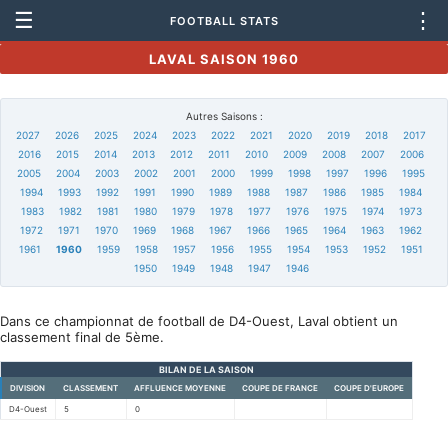
☰
⋮
FOOTBALL STATS
LAVAL SAISON 1960
Autres Saisons :
2027
2026
2025
2024
2023
2022
2021
2020
2019
2018
2017
2016
2015
2014
2013
2012
2011
2010
2009
2008
2007
2006
2005
2004
2003
2002
2001
2000
1999
1998
1997
1996
1995
1994
1993
1992
1991
1990
1989
1988
1987
1986
1985
1984
1983
1982
1981
1980
1979
1978
1977
1976
1975
1974
1973
1972
1971
1970
1969
1968
1967
1966
1965
1964
1963
1962
1961
1960
1959
1958
1957
1956
1955
1954
1953
1952
1951
1950
1949
1948
1947
1946
Dans ce championnat de football de D4-Ouest, Laval obtient un
classement final de 5ème.
BILAN DE LA SAISON
DIVISION
CLASSEMENT
AFFLUENCE MOYENNE
COUPE DE FRANCE
COUPE D'EUROPE
D4-Ouest
5
0