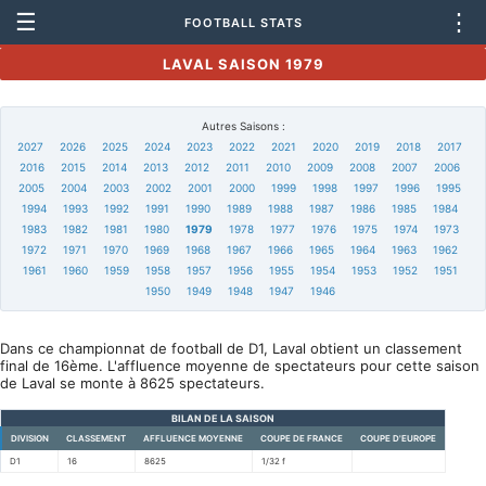
☰
⋮
FOOTBALL STATS
LAVAL SAISON 1979
Autres Saisons :
2027
2026
2025
2024
2023
2022
2021
2020
2019
2018
2017
2016
2015
2014
2013
2012
2011
2010
2009
2008
2007
2006
2005
2004
2003
2002
2001
2000
1999
1998
1997
1996
1995
1994
1993
1992
1991
1990
1989
1988
1987
1986
1985
1984
1983
1982
1981
1980
1979
1978
1977
1976
1975
1974
1973
1972
1971
1970
1969
1968
1967
1966
1965
1964
1963
1962
1961
1960
1959
1958
1957
1956
1955
1954
1953
1952
1951
1950
1949
1948
1947
1946
Dans ce championnat de football de D1, Laval obtient un classement
final de 16ème. L'affluence moyenne de spectateurs pour cette saison
de Laval se monte à 8625 spectateurs.
BILAN DE LA SAISON
DIVISION
CLASSEMENT
AFFLUENCE MOYENNE
COUPE DE FRANCE
COUPE D'EUROPE
D1
16
8625
1/32 f