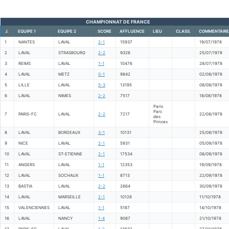
CHAMPIONNAT DE FRANCE
J.
EQUIPE 1
EQUIPE 2
SCORE
AFFLUENCE
LIEU
CLASS.
COMMENTAIRE
1
NANTES
LAVAL
2-1
15937
19/07/1978
2
LAVAL
STRASBOURG
2-2
9326
25/07/1978
3
REIMS
LAVAL
1-1
10476
28/07/1978
4
LAVAL
METZ
0-1
9842
02/08/1978
5
LILLE
LAVAL
5-3
13195
08/08/1978
6
LAVAL
NIMES
2-2
7517
18/08/1978
Paris
Parc
7
PARIS-FC
LAVAL
2-2
7217
22/08/1978
des
Princes
8
LAVAL
BORDEAUX
3-1
10131
25/08/1978
9
NICE
LAVAL
2-1
5931
05/09/1978
10
LAVAL
ST-ETIENNE
2-1
17534
08/09/1978
11
ANGERS
LAVAL
1-1
12353
19/09/1978
12
LAVAL
SOCHAUX
1-1
8713
22/09/1978
13
BASTIA
LAVAL
2-2
2664
30/09/1978
14
LAVAL
MARSEILLE
2-1
10126
11/10/1978
15
VALENCIENNES
LAVAL
1-1
5187
14/10/1978
16
LAVAL
NANCY
1-4
9087
21/10/1978