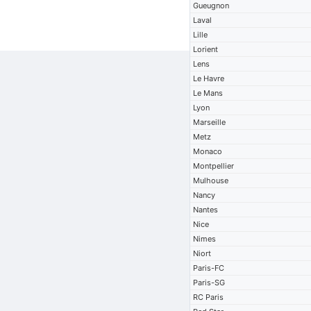
Gueugnon
Laval
Lille
Lorient
Lens
Le Havre
Le Mans
Lyon
Marseille
Metz
Monaco
Montpellier
Mulhouse
Nancy
Nantes
Nice
Nimes
Niort
Paris-FC
Paris-SG
RC Paris