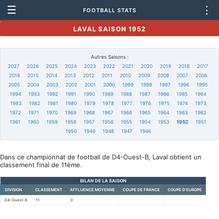
☰
⋮
FOOTBALL STATS
LAVAL SAISON 1952
Autres Saisons :
2027
2026
2025
2024
2023
2022
2021
2020
2019
2018
2017
2016
2015
2014
2013
2012
2011
2010
2009
2008
2007
2006
2005
2004
2003
2002
2001
2000
1999
1998
1997
1996
1995
1994
1993
1992
1991
1990
1989
1988
1987
1986
1985
1984
1983
1982
1981
1980
1979
1978
1977
1976
1975
1974
1973
1972
1971
1970
1969
1968
1967
1966
1965
1964
1963
1962
1961
1960
1959
1958
1957
1956
1955
1954
1953
1952
1951
1950
1949
1948
1947
1946
Dans ce championnat de football de D4-Ouest-B, Laval obtient un
classement final de 11ème.
BILAN DE LA SAISON
DIVISION
CLASSEMENT
AFFLUENCE MOYENNE
COUPE DE FRANCE
COUPE D'EUROPE
D4-Ouest-B
11
0