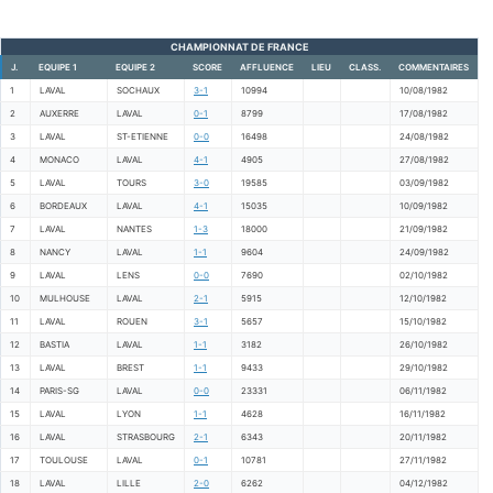
CHAMPIONNAT DE FRANCE
J.
EQUIPE 1
EQUIPE 2
SCORE
AFFLUENCE
LIEU
CLASS.
COMMENTAIRES
1
LAVAL
SOCHAUX
3-1
10994
10/08/1982
2
AUXERRE
LAVAL
0-1
8799
17/08/1982
3
LAVAL
ST-ETIENNE
0-0
16498
24/08/1982
4
MONACO
LAVAL
4-1
4905
27/08/1982
5
LAVAL
TOURS
3-0
19585
03/09/1982
6
BORDEAUX
LAVAL
4-1
15035
10/09/1982
7
LAVAL
NANTES
1-3
18000
21/09/1982
8
NANCY
LAVAL
1-1
9604
24/09/1982
9
LAVAL
LENS
0-0
7690
02/10/1982
10
MULHOUSE
LAVAL
2-1
5915
12/10/1982
11
LAVAL
ROUEN
3-1
5657
15/10/1982
12
BASTIA
LAVAL
1-1
3182
26/10/1982
13
LAVAL
BREST
1-1
9433
29/10/1982
14
PARIS-SG
LAVAL
0-0
23331
06/11/1982
15
LAVAL
LYON
1-1
4628
16/11/1982
16
LAVAL
STRASBOURG
2-1
6343
20/11/1982
17
TOULOUSE
LAVAL
0-1
10781
27/11/1982
18
LAVAL
LILLE
2-0
6262
04/12/1982