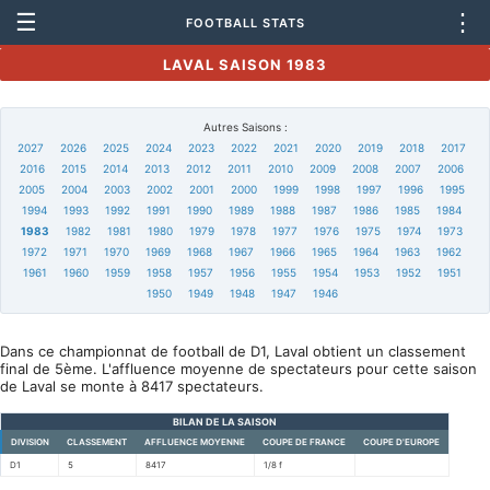
☰
⋮
FOOTBALL STATS
LAVAL SAISON 1983
Autres Saisons :
2027
2026
2025
2024
2023
2022
2021
2020
2019
2018
2017
2016
2015
2014
2013
2012
2011
2010
2009
2008
2007
2006
2005
2004
2003
2002
2001
2000
1999
1998
1997
1996
1995
1994
1993
1992
1991
1990
1989
1988
1987
1986
1985
1984
1983
1982
1981
1980
1979
1978
1977
1976
1975
1974
1973
1972
1971
1970
1969
1968
1967
1966
1965
1964
1963
1962
1961
1960
1959
1958
1957
1956
1955
1954
1953
1952
1951
1950
1949
1948
1947
1946
Dans ce championnat de football de D1, Laval obtient un classement
final de 5ème. L'affluence moyenne de spectateurs pour cette saison
de Laval se monte à 8417 spectateurs.
BILAN DE LA SAISON
DIVISION
CLASSEMENT
AFFLUENCE MOYENNE
COUPE DE FRANCE
COUPE D'EUROPE
D1
5
8417
1/8 f