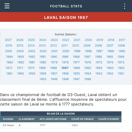
☰
⋮
FOOTBALL STATS
LAVAL SAISON 1967
Autres Saisons :
2027
2026
2025
2024
2023
2022
2021
2020
2019
2018
2017
2016
2015
2014
2013
2012
2011
2010
2009
2008
2007
2006
2005
2004
2003
2002
2001
2000
1999
1998
1997
1996
1995
1994
1993
1992
1991
1990
1989
1988
1987
1986
1985
1984
1983
1982
1981
1980
1979
1978
1977
1976
1975
1974
1973
1972
1971
1970
1969
1968
1967
1966
1965
1964
1963
1962
1961
1960
1959
1958
1957
1956
1955
1954
1953
1952
1951
1950
1949
1948
1947
1946
Dans ce championnat de football de D3-Ouest, Laval obtient un
classement final de 6ème. L'affluence moyenne de spectateurs pour
cette saison de Laval se monte à 1777 spectateurs.
BILAN DE LA SAISON
DIVISION
CLASSEMENT
AFFLUENCE MOYENNE
COUPE DE FRANCE
COUPE D'EUROPE
D3-Ouest
6
1777
1/32 f