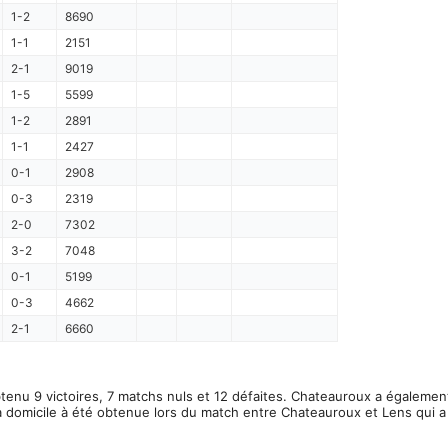
1-2
8690
1-1
2151
2-1
9019
1-5
5599
1-2
2891
1-1
2427
0-1
2908
0-3
2319
2-0
7302
3-2
7048
0-1
5199
0-3
4662
2-1
6660
tenu 9 victoires, 7 matchs nuls et 12 défaites. Chateauroux a égalemen
à domicile à été obtenue lors du match entre Chateauroux et Lens qui 