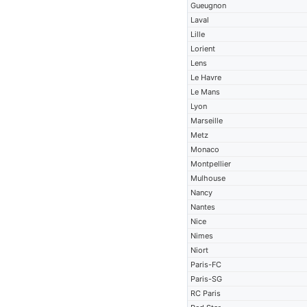
Gueugnon
Laval
Lille
Lorient
Lens
Le Havre
Le Mans
Lyon
Marseille
Metz
Monaco
Montpellier
Mulhouse
Nancy
Nantes
Nice
Nimes
Niort
Paris-FC
Paris-SG
RC Paris