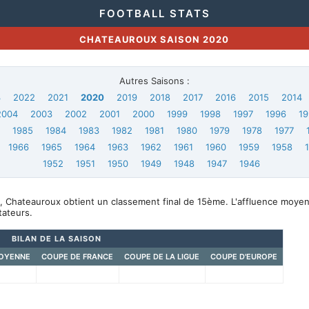
FOOTBALL STATS
CHATEAUROUX SAISON 2020
Autres Saisons :
3
2022
2021
2020
2019
2018
2017
2016
2015
2014
2004
2003
2002
2001
2000
1999
1998
1997
1996
19
6
1985
1984
1983
1982
1981
1980
1979
1978
1977
1966
1965
1964
1963
1962
1961
1960
1959
1958
1952
1951
1950
1949
1948
1947
1946
, Chateauroux obtient un classement final de 15ème. L'affluence moye
ateurs.
BILAN DE LA SAISON
OYENNE
COUPE DE FRANCE
COUPE DE LA LIGUE
COUPE D'EUROPE