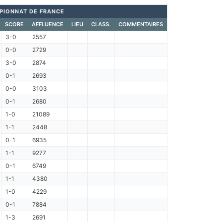
PIONNAT DE FRANCE
SCORE
AFFLUENCE
LIEU
CLASS.
COMMENTAIRES
3-0
2557
0-0
2729
3-0
2874
0-1
2693
0-0
3103
0-1
2680
1-0
21089
1-1
2448
0-1
6935
1-1
9277
0-1
6749
1-1
4380
1-0
4229
0-1
7884
1-3
2691