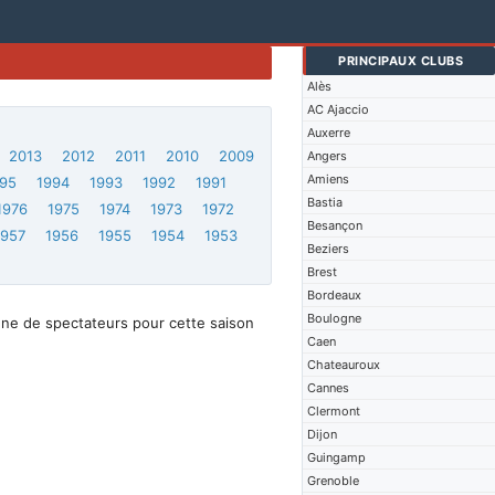
PRINCIPAUX CLUBS
Alès
AC Ajaccio
Auxerre
2013
2012
2011
2010
2009
Angers
Amiens
95
1994
1993
1992
1991
Bastia
1976
1975
1974
1973
1972
Besançon
1957
1956
1955
1954
1953
Beziers
Brest
Bordeaux
Boulogne
nne de spectateurs pour cette saison
Caen
Chateauroux
Cannes
Clermont
Dijon
Guingamp
Grenoble