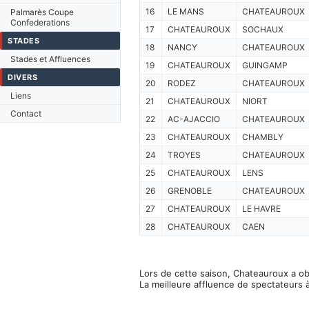
16
LE MANS
CHATEAUROUX
Palmarès Coupe
Confederations
17
CHATEAUROUX
SOCHAUX
STADES
18
NANCY
CHATEAUROUX
Stades et Affluences
19
CHATEAUROUX
GUINGAMP
DIVERS
20
RODEZ
CHATEAUROUX
Liens
21
CHATEAUROUX
NIORT
Contact
22
AC-AJACCIO
CHATEAUROUX
23
CHATEAUROUX
CHAMBLY
24
TROYES
CHATEAUROUX
25
CHATEAUROUX
LENS
26
GRENOBLE
CHATEAUROUX
27
CHATEAUROUX
LE HAVRE
28
CHATEAUROUX
CAEN
Lors de cette saison, Chateauroux a ob
La meilleure affluence de spectateurs 