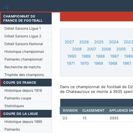
⌂
CHAMPIONNAT DE
FRANCE DE FOOTBALL
Détail Saisons Ligue 1
Détail Saisons Ligue 2
2027
2026
2025
2024
202
Détail Saisons National
2008
2007
2006
2005
Historique championnat
1990
1989
1988
1987
198
Palmarès championnat
1971
1970
1969
1968
1967
Recherche de matchs
Trophée des champions
COUPE DE FRANCE
Dans ce championnat de football de D2
Historique depuis 1918
de Chateauroux se monte à 3935 spect
Palmarès coupe
Statistiques
DIVISION
CLASSEMENT
AFFLUENCE M
COUPE DE LA LIGUE
D2
15
3935
Historique depuis 1995
Palmarès