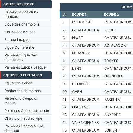
COUPE D'EUROPE
CHAM
Historique des clubs
J.
EQUIPE 1
EQUIPE 2
français
1
CLERMONT
CHATEAUROUX
Ligue des champions
2
CHATEAUROUX
RODEZ
Coupe des coupes
3
NIORT
CHATEAUROUX
Europa League
4
CHATEAUROUX
AC-AJACCIO
Ligue Conference
5
CHAMBLY
CHATEAUROUX
Palmarès Ligue des
champions
6
CHATEAUROUX
TROYES
Palmarès Europa League
7
LENS
CHATEAUROUX
EQUIPES NATIONALES
8
CHATEAUROUX
GRENOBLE
Equipe de france
9
LE HAVRE
CHATEAUROUX
Recherche de matchs
10
CAEN
CHATEAUROUX
Historique Coupe du
11
CHATEAUROUX
PARIS-FC
monde
12
ORLEANS
CHATEAUROUX
Palmarès Coupe du monde
13
CHATEAUROUX
AUXERRE
Championnat d'europe
14
VALENCIENNES
CHATEAUROUX
Palmarès Championnat
15
CHATEAUROUX
LORIENT
d'europe