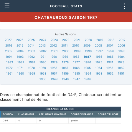
☰
⋮
FOOTBALL STATS
CHATEAUROUX SAISON 1987
Autres Saisons :
2027
2026
2025
2024
2023
2022
2021
2020
2019
2018
2017
2016
2015
2014
2013
2012
2011
2010
2009
2008
2007
2006
2005
2004
2003
2002
2001
2000
1999
1998
1997
1996
1995
1994
1993
1992
1991
1990
1989
1988
1987
1986
1985
1984
1983
1982
1981
1980
1979
1978
1977
1976
1975
1974
1973
1972
1971
1970
1969
1968
1967
1966
1965
1964
1963
1962
1961
1960
1959
1958
1957
1956
1955
1954
1953
1952
1951
1950
1949
1948
1947
1946
Dans ce championnat de football de D4-F, Chateauroux obtient un
classement final de 4ème.
BILAN DE LA SAISON
DIVISION
CLASSEMENT
AFFLUENCE MOYENNE
COUPE DE FRANCE
COUPE D'EUROPE
D4-F
4
0
prelim