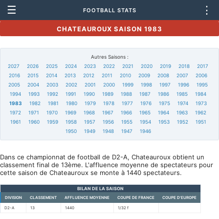
☰
⋮
FOOTBALL STATS
CHATEAUROUX SAISON 1983
Autres Saisons :
2027
2026
2025
2024
2023
2022
2021
2020
2019
2018
2017
2016
2015
2014
2013
2012
2011
2010
2009
2008
2007
2006
2005
2004
2003
2002
2001
2000
1999
1998
1997
1996
1995
1994
1993
1992
1991
1990
1989
1988
1987
1986
1985
1984
1983
1982
1981
1980
1979
1978
1977
1976
1975
1974
1973
1972
1971
1970
1969
1968
1967
1966
1965
1964
1963
1962
1961
1960
1959
1958
1957
1956
1955
1954
1953
1952
1951
1950
1949
1948
1947
1946
Dans ce championnat de football de D2-A, Chateauroux obtient un
classement final de 13ème. L'affluence moyenne de spectateurs pour
cette saison de Chateauroux se monte à 1440 spectateurs.
BILAN DE LA SAISON
DIVISION
CLASSEMENT
AFFLUENCE MOYENNE
COUPE DE FRANCE
COUPE D'EUROPE
D2-A
13
1440
1/32 f