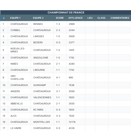
CHAMPIONNAT DE FRANCE
J.
EQUIPE 1
EQUIPE 2
SCORE
AFFLUENCE
LIEU
CLASS.
COMMENTAIRES
1
CHATEAUROUX
RENNES
1-3
2969
2
CORBEIL
CHATEAUROUX
2-2
2044
3
CHATEAUROUX
LIMOGES
1-0
2808
4
CHATEAUROUX
BEZIERS
0-0
2377
NOEUX-LES-
5
CHATEAUROUX
1-0
1405
MINES
6
CHATEAUROUX
ANGOULEME
1-0
1792
7
NIMES
CHATEAUROUX
2-1
4280
8
CHATEAUROUX
LIBOURNE
1-1
1792
VIRY-
9
CHATEAUROUX
4-1
990
CHATILLON
10
CHATEAUROUX
GUINGAMP
1-1
1538
11
ANGERS
CHATEAUROUX
3-1
3056
12
CHATEAUROUX
VALENCIENNES
1-1
1600
13
ABBEVILLE
CHATEAUROUX
2-1
3555
14
CHATEAUROUX
RC PARIS
0-4
1655
15
ALES
CHATEAUROUX
3-3
1500
16
CHATEAUROUX
MONTPELLIER
1-1
12178
17
LE HAVRE
CHATEAUROUX
0-0
4226