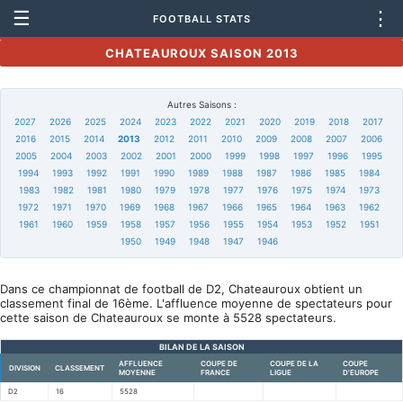
☰
⋮
FOOTBALL STATS
CHATEAUROUX SAISON 2013
Autres Saisons :
2027
2026
2025
2024
2023
2022
2021
2020
2019
2018
2017
2016
2015
2014
2013
2012
2011
2010
2009
2008
2007
2006
2005
2004
2003
2002
2001
2000
1999
1998
1997
1996
1995
1994
1993
1992
1991
1990
1989
1988
1987
1986
1985
1984
1983
1982
1981
1980
1979
1978
1977
1976
1975
1974
1973
1972
1971
1970
1969
1968
1967
1966
1965
1964
1963
1962
1961
1960
1959
1958
1957
1956
1955
1954
1953
1952
1951
1950
1949
1948
1947
1946
Dans ce championnat de football de D2, Chateauroux obtient un
classement final de 16ème. L'affluence moyenne de spectateurs pour
cette saison de Chateauroux se monte à 5528 spectateurs.
BILAN DE LA SAISON
AFFLUENCE
COUPE DE
COUPE DE LA
COUPE
DIVISION
CLASSEMENT
MOYENNE
FRANCE
LIGUE
D'EUROPE
D2
16
5528