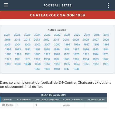
☰
⋮
FOOTBALL STATS
CHATEAUROUX SAISON 1959
Autres Saisons :
2027
2026
2025
2024
2023
2022
2021
2020
2019
2018
2017
2016
2015
2014
2013
2012
2011
2010
2009
2008
2007
2006
2005
2004
2003
2002
2001
2000
1999
1998
1997
1996
1995
1994
1993
1992
1991
1990
1989
1988
1987
1986
1985
1984
1983
1982
1981
1980
1979
1978
1977
1976
1975
1974
1973
1972
1971
1970
1969
1968
1967
1966
1965
1964
1963
1962
1961
1960
1959
1958
1957
1956
1955
1954
1953
1952
1951
1950
1949
1948
1947
1946
Dans ce championnat de football de D4-Centre, Chateauroux obtient
un classement final de 1er.
BILAN DE LA SAISON
DIVISION
CLASSEMENT
AFFLUENCE MOYENNE
COUPE DE FRANCE
COUPE D'EUROPE
D4-Centre
1
0
prelim