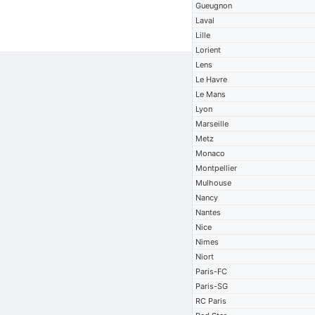
Gueugnon
Laval
Lille
Lorient
Lens
Le Havre
Le Mans
Lyon
Marseille
Metz
Monaco
Montpellier
Mulhouse
Nancy
Nantes
Nice
Nimes
Niort
Paris-FC
Paris-SG
RC Paris