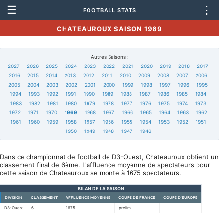
☰
⋮
FOOTBALL STATS
CHATEAUROUX SAISON 1969
Autres Saisons :
2027
2026
2025
2024
2023
2022
2021
2020
2019
2018
2017
2016
2015
2014
2013
2012
2011
2010
2009
2008
2007
2006
2005
2004
2003
2002
2001
2000
1999
1998
1997
1996
1995
1994
1993
1992
1991
1990
1989
1988
1987
1986
1985
1984
1983
1982
1981
1980
1979
1978
1977
1976
1975
1974
1973
1972
1971
1970
1969
1968
1967
1966
1965
1964
1963
1962
1961
1960
1959
1958
1957
1956
1955
1954
1953
1952
1951
1950
1949
1948
1947
1946
Dans ce championnat de football de D3-Ouest, Chateauroux obtient un
classement final de 6ème. L'affluence moyenne de spectateurs pour
cette saison de Chateauroux se monte à 1675 spectateurs.
BILAN DE LA SAISON
DIVISION
CLASSEMENT
AFFLUENCE MOYENNE
COUPE DE FRANCE
COUPE D'EUROPE
D3-Ouest
6
1675
prelim