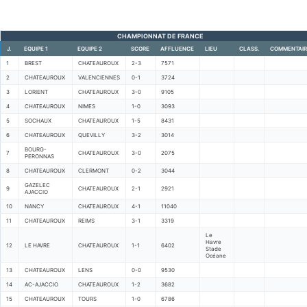
CHAMPIONNAT DE FRANCE
J.
EQUIPE 1
EQUIPE 2
SCORE
AFFLUENCE
LIEU
CLASS.
COMMENTAIR
1
BREST
CHATEAUROUX
2-3
7571
2
CHATEAUROUX
VALENCIENNES
0-1
3724
3
LORIENT
CHATEAUROUX
3-0
9105
4
CHATEAUROUX
NIMES
1-0
3093
5
SOCHAUX
CHATEAUROUX
1-5
8431
6
CHATEAUROUX
QUEVILLY
3-2
3014
BOURG-
7
CHATEAUROUX
3-0
2075
PERONNAS
8
CHATEAUROUX
CLERMONT
0-2
3044
GAZELEC
9
CHATEAUROUX
2-1
2921
AJACCIO
10
NANCY
CHATEAUROUX
4-1
11040
11
CHATEAUROUX
REIMS
3-1
3319
Le
Havre
12
LE HAVRE
CHATEAUROUX
1-1
6402
Stade
Océane
13
CHATEAUROUX
LENS
0-0
9530
14
AC-AJACCIO
CHATEAUROUX
1-2
3682
15
CHATEAUROUX
TOURS
1-0
6786