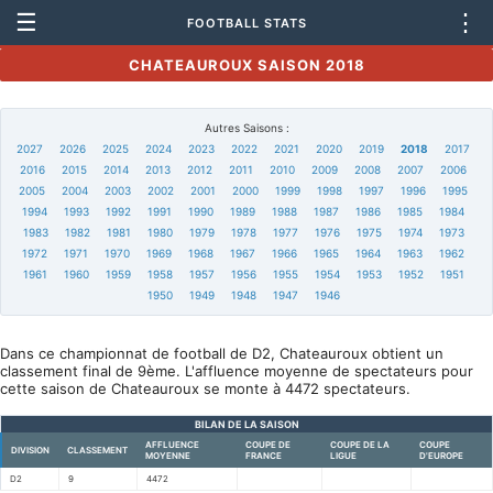
☰
⋮
FOOTBALL STATS
CHATEAUROUX SAISON 2018
Autres Saisons :
2027
2026
2025
2024
2023
2022
2021
2020
2019
2018
2017
2016
2015
2014
2013
2012
2011
2010
2009
2008
2007
2006
2005
2004
2003
2002
2001
2000
1999
1998
1997
1996
1995
1994
1993
1992
1991
1990
1989
1988
1987
1986
1985
1984
1983
1982
1981
1980
1979
1978
1977
1976
1975
1974
1973
1972
1971
1970
1969
1968
1967
1966
1965
1964
1963
1962
1961
1960
1959
1958
1957
1956
1955
1954
1953
1952
1951
1950
1949
1948
1947
1946
Dans ce championnat de football de D2, Chateauroux obtient un
classement final de 9ème. L'affluence moyenne de spectateurs pour
cette saison de Chateauroux se monte à 4472 spectateurs.
BILAN DE LA SAISON
AFFLUENCE
COUPE DE
COUPE DE LA
COUPE
DIVISION
CLASSEMENT
MOYENNE
FRANCE
LIGUE
D'EUROPE
D2
9
4472