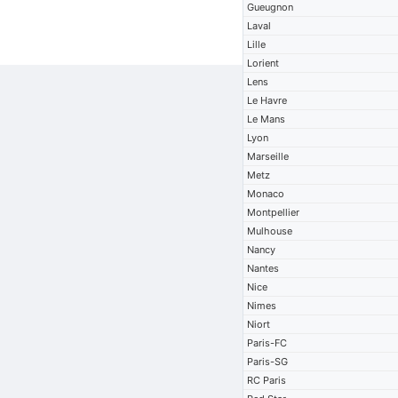
Gueugnon
Laval
Lille
Lorient
Lens
Le Havre
Le Mans
Lyon
Marseille
Metz
Monaco
Montpellier
Mulhouse
Nancy
Nantes
Nice
Nimes
Niort
Paris-FC
Paris-SG
RC Paris